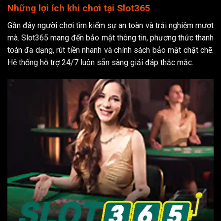
Những lợi ích khi chơi tại Slot365
Gần đây người chơi tìm kiếm sự an toàn và trải nghiệm mượt
mà. Slot365 mang đến bảo mật thông tin, phương thức thanh
toán đa dạng, rút tiền nhanh và chính sách bảo mật chặt chẽ.
Hệ thống hỗ trợ 24/7 luôn sẵn sàng giải đáp thắc mắc.