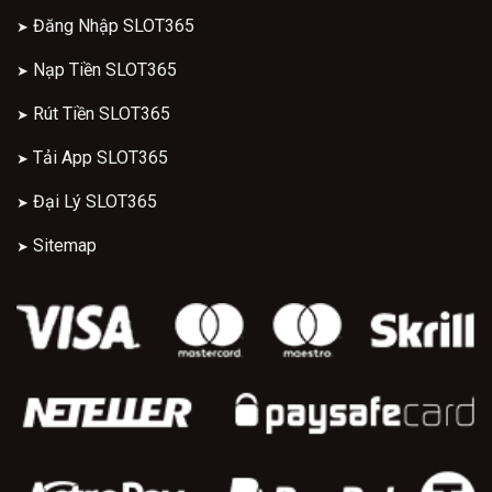
Đăng Nhập SLOT365
Nạp Tiền SLOT365
Rút Tiền SLOT365
Tải App SLOT365
Đại Lý SLOT365
Sitemap