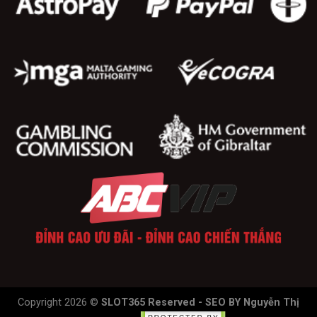
Copyright 2026 ©
SLOT365 Reserved - SEO BY Nguyễn Thị