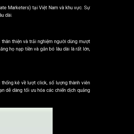
liate Marketers) tại Việt Nam và khu vực. Sự
u dài.
n thân thiện và trải nghiệm người dùng mượt
ng họ nạp tiền và gắn bó lâu dài là rất lớn,
thống kê về lượt click, số lượng thành viên
bạn dễ dàng tối ưu hóa các chiến dịch quảng