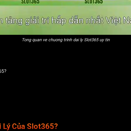
Tong quan ve chuong trinh dai ly Slot365 uy tin
65?
i Lý Của Slot365?