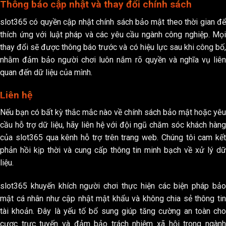
Thông báo cập nhật và thay đổi chính sách
slot365 có quyền cập nhật chính sách bảo mật theo thời gian để
thích ứng với luật pháp và các yêu cầu ngành công nghiệp. Mọi
thay đổi sẽ được thông báo trước và có hiệu lực sau khi công bố,
nhằm đảm bảo người chơi luôn nắm rõ quyền và nghĩa vụ liên
quan đến dữ liệu của mình.
Liên hệ
Nếu bạn có bất kỳ thắc mắc nào về chính sách bảo mật hoặc yêu
cầu hỗ trợ dữ liệu, hãy liên hệ với đội ngũ chăm sóc khách hàng
của slot365 qua kênh hỗ trợ trên trang web. Chúng tôi cam kết
phản hồi kịp thời và cung cấp thông tin minh bạch về xử lý dữ
liệu.
slot365 khuyến khích người chơi thực hiện các biện pháp bảo
mật cá nhân như cập nhật mật khẩu và không chia sẻ thông tin
tài khoản. Đây là yếu tố bổ sung giúp tăng cường an toàn cho
cược trực tuyến và đảm bảo trách nhiệm xã hội trong ngành