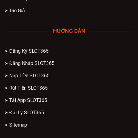
Tác Giả
HƯỚNG DẪN
Đăng Ký SLOT365
Đăng Nhập SLOT365
Nạp Tiền SLOT365
Rút Tiền SLOT365
Tải App SLOT365
Đại Lý SLOT365
Sitemap