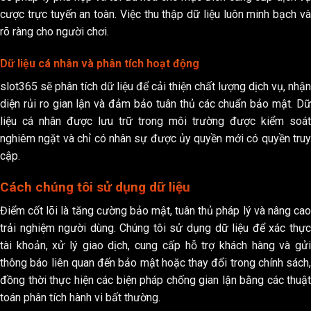
cược trực tuyến an toàn. Việc thu thập dữ liệu luôn minh bạch và
rõ ràng cho người chơi.
Dữ liệu cá nhân và phân tích hoạt động
slot365 sẽ phân tích dữ liệu để cải thiện chất lượng dịch vụ, nhận
diện rủi ro gian lận và đảm bảo tuân thủ các chuẩn bảo mật. Dữ
liệu cá nhân được lưu trữ trong môi trường được kiểm soát
nghiêm ngặt và chỉ có nhân sự được ủy quyền mới có quyền truy
cập.
Cách chúng tôi sử dụng dữ liệu
Điểm cốt lõi là tăng cường bảo mật, tuân thủ pháp lý và nâng cao
trải nghiệm người dùng. Chúng tôi sử dụng dữ liệu để xác thực
tài khoản, xử lý giao dịch, cung cấp hỗ trợ khách hàng và gửi
thông báo liên quan đến bảo mật hoặc thay đổi trong chính sách,
đồng thời thực hiện các biện pháp chống gian lận bằng các thuật
toán phân tích hành vi bất thường.