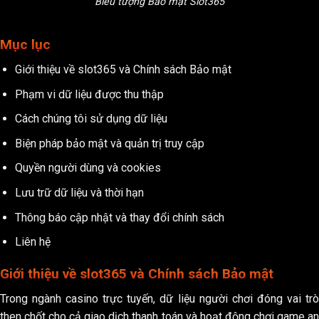
Biểu tượng Bảo mật Slot365
Mục lục
Giới thiệu về slot365 và Chính sách Bảo mật
Phạm vi dữ liệu được thu thập
Cách chúng tôi sử dụng dữ liệu
Biện pháp bảo mật và quản trị truy cập
Quyền người dùng và cookies
Lưu trữ dữ liệu và thời hạn
Thông báo cập nhật và thay đổi chính sách
Liên hệ
Giới thiệu về slot365 và Chính sách Bảo mật
Trong ngành casino trực tuyến, dữ liệu người chơi đóng vai trò
then chốt cho cả giao dịch thanh toán và hoạt động chơi game an