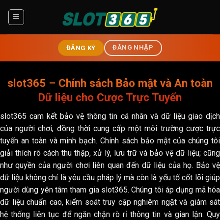
Chuyển
đến
nội
dung
ĐĂNG NHẬP
ĐĂNG KÝ
slot365 – Chính sách Bảo mật và An toàn
Dữ liệu cho Cược Trực Tuyến
slot365 cam kết bảo vệ thông tin cá nhân và dữ liệu giao dịch
của người chơi, đồng thời cung cấp một môi trường cược trực
tuyến an toàn và minh bạch. Chính sách bảo mật của chúng tôi
giải thích rõ cách thu thập, xử lý, lưu trữ và bảo vệ dữ liệu; cũng
như quyền của người chơi liên quan đến dữ liệu của họ. Bảo vệ
dữ liệu không chỉ là yêu cầu pháp lý mà còn là yếu tố cốt lõi giúp
người dùng yên tâm tham gia slot365. Chúng tôi áp dụng mã hóa
dữ liệu chuẩn cao, kiểm soát truy cập nghiêm ngặt và giám sát
hệ thống liên tục để ngăn chặn rò rỉ thông tin và gian lận. Quy