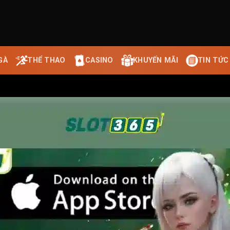
GÀ
THỂ THAO
CASINO
KHUYẾN MÃI
TIN TỨC