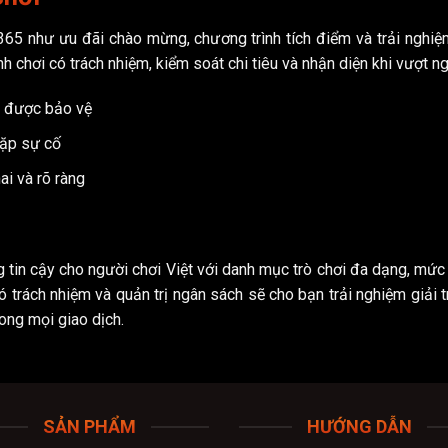
365 như ưu đãi chào mừng, chương trình tích điểm và trải nghiệm
ành chơi có trách nhiệm, kiểm soát chi tiêu và nhận diện khi vượt n
g được bảo vệ
gặp sự cố
i và rõ ràng
g tin cậy cho người chơi Việt với danh mục trò chơi đa dạng, m
có trách nhiệm và quản trị ngân sách sẽ cho bạn trải nghiệm giải t
rong mọi giao dịch.
SẢN PHẨM
HƯỚNG DẪN