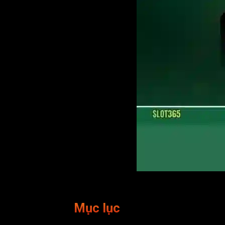
Mục lục