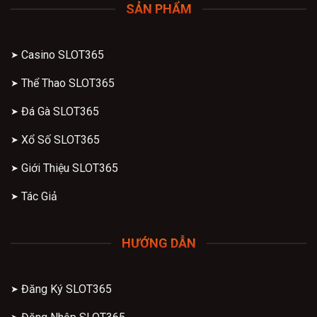
SẢN PHẨM
Casino SLOT365
Thể Thao SLOT365
Đá Gà SLOT365
Xổ Số SLOT365
Giới Thiệu SLOT365
Tác Giả
HƯỚNG DẪN
Đăng Ký SLOT365