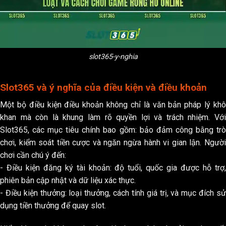
slot365-y-nghia
Slot365 và ý nghĩa của điều kiện và điều khoản
Một bộ điều kiện điều khoản không chỉ là văn bản pháp lý khô
khan mà còn là khung làm rõ quyền lợi và trách nhiệm. Với
Slot365, các mục tiêu chính bao gồm: bảo đảm công bằng trò
chơi, kiểm soát tiền cược và ngăn ngừa hành vi gian lận. Người
chơi cần chú ý đến:
- Điều kiện đăng ký tài khoản: độ tuổi, quốc gia được hỗ trợ,
phiên bản cập nhật và dữ liệu xác thực.
- Điều kiện thưởng: loại thưởng, cách tính giá trị, và mục đích sử
dụng tiền thưởng để quay slot.