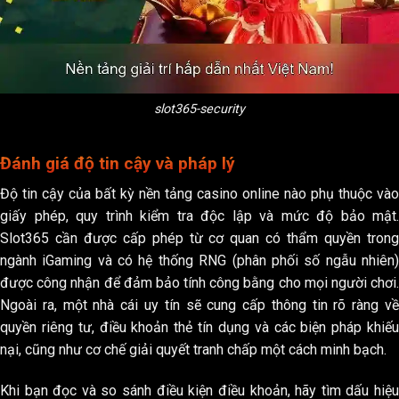
slot365-security
Đánh giá độ tin cậy và pháp lý
Độ tin cậy của bất kỳ nền tảng casino online nào phụ thuộc vào
giấy phép, quy trình kiểm tra độc lập và mức độ bảo mật.
Slot365 cần được cấp phép từ cơ quan có thẩm quyền trong
ngành iGaming và có hệ thống RNG (phân phối số ngẫu nhiên)
được công nhận để đảm bảo tính công bằng cho mọi người chơi.
Ngoài ra, một nhà cái uy tín sẽ cung cấp thông tin rõ ràng về
quyền riêng tư, điều khoản thẻ tín dụng và các biện pháp khiếu
nại, cũng như cơ chế giải quyết tranh chấp một cách minh bạch.
Khi bạn đọc và so sánh điều kiện điều khoản, hãy tìm dấu hiệu