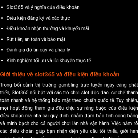
Slot365 và ý nghĩa của điều khoản
Điều kiện đăng ký và xác thực
Điều khoản nhận thưởng và khuyến mãi
Rút tiền, an toàn và bảo mật
Đánh giá độ tin cậy và pháp lý
Kinh nghiệm tối ưu và lời khuyên thực tế
Giới thiệu về slot365 và điều kiện điều khoản
Trong bối cảnh thị trường gambling trực tuyến ngày càng phát
triển, Slot365 nổi bật với các trò chơi slot độc đáo, cơ chế thanh
toán nhanh và hệ thống bảo mật theo chuẩn quốc tế. Tuy nhiên,
mọi hoạt động tham gia đều chịu sự ràng buộc của điều kiện
điều khoản mà nhà cái quy định, nhằm đảm bảo tính công bằng
và minh bạch cho cả người chơi lẫn nhà vận hành. Việc nắm rõ
các điều khoản giúp bạn nhận diện yêu cầu tối thiểu, giới hạn