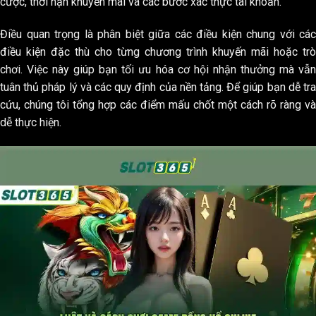
cược, thời hạn khuyến mãi và các bước xác thực tài khoản.
Điều quan trọng là phân biệt giữa các điều kiện chung với các
điều kiện đặc thù cho từng chương trình khuyến mãi hoặc trò
chơi. Việc này giúp bạn tối ưu hóa cơ hội nhận thưởng mà vẫn
tuân thủ pháp lý và các quy định của nền tảng. Để giúp bạn dễ tra
cứu, chúng tôi tổng hợp các điểm mấu chốt một cách rõ ràng và
dễ thực hiện.