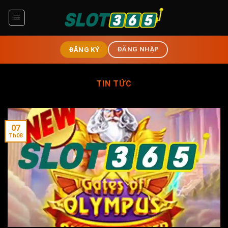
Chuyển
đến
nội
dung
ĐĂNG NHẬP
ĐĂNG KÝ
TIN TỨC
07
Th08