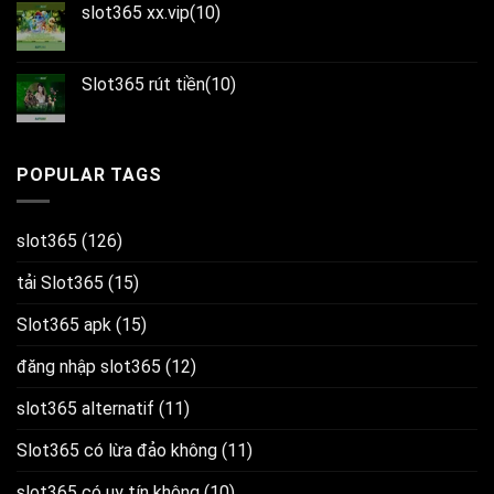
slot365 xx.vip(10)
Slot365 rút tiền(10)
POPULAR TAGS
slot365 (126)
tải Slot365 (15)
Slot365 apk (15)
đăng nhập slot365 (12)
slot365 alternatif (11)
Slot365 có lừa đảo không (11)
slot365 có uy tín không (10)