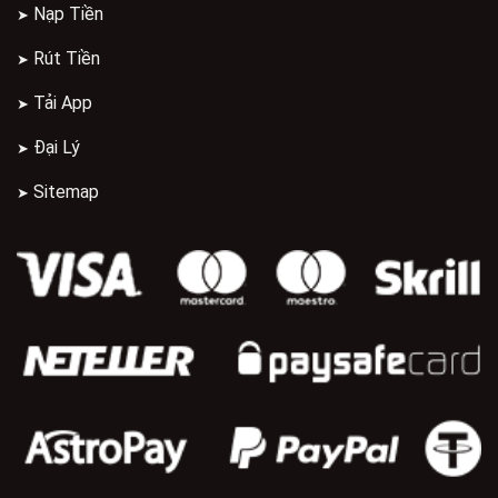
Nạp Tiền
Rút Tiền
Tải App
Đại Lý
Sitemap