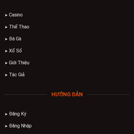
Casino
Thể Thao
Đá Gà
Xổ Số
Giới Thiệu
Tác Giả
HƯỚNG DẪN
Đăng Ký
Đăng Nhập