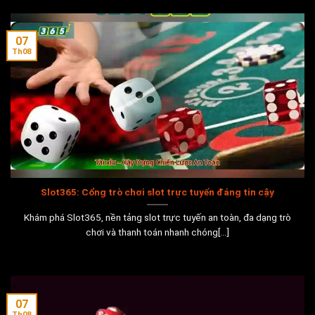
07
Th08
Slot365: Cổng trò chơi slot trực tuyến đáng tin cậy
Khám phá Slot365, nền tảng slot trực tuyến an toàn, đa dạng trò
chơi và thanh toán nhanh chóng[...]
07
Th08