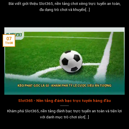
Bài viết giới thiệu Slot365, nền tảng chơi xèng trực tuyến an toàn,
đa dạng trò chơi và khuyến[...]
07
Th08
Slot365 - Nền tảng đánh bạc trực tuyến hàng đầu
Khám phá Slot365, nền tảng đánh bạc trực tuyến an toàn và tiện lợi
với danh mục trò chơi slot[...]