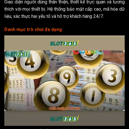
Giao diện người dùng thân thiện, thiết kế trực quan và tương
thích với mọi thiết bị. Hệ thống bảo mật cấp cao, mã hóa dữ
liệu, xác thực hai yếu tố và hỗ trợ khách hàng 24/7.
Danh mục trò chơi đa dạng