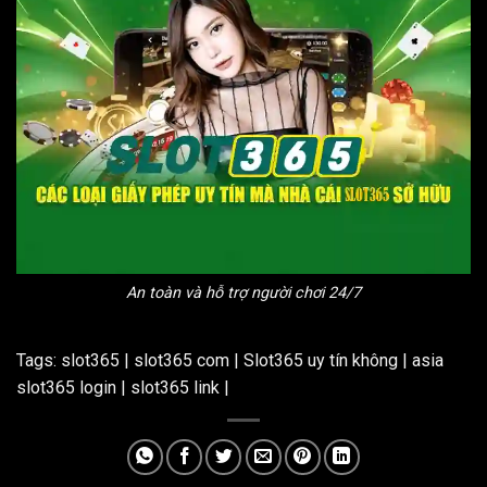
An toàn và hỗ trợ người chơi 24/7
Tags:
slot365
|
slot365 com
|
Slot365 uy tín không
|
asia
slot365 login
|
slot365 link
|