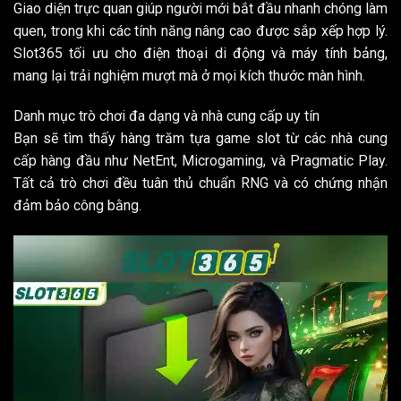
Giao diện trực quan giúp người mới bắt đầu nhanh chóng làm
quen, trong khi các tính năng nâng cao được sắp xếp hợp lý.
Slot365 tối ưu cho điện thoại di động và máy tính bảng,
mang lại trải nghiệm mượt mà ở mọi kích thước màn hình.
Danh mục trò chơi đa dạng và nhà cung cấp uy tín
Bạn sẽ tìm thấy hàng trăm tựa game slot từ các nhà cung
cấp hàng đầu như NetEnt, Microgaming, và Pragmatic Play.
Tất cả trò chơi đều tuân thủ chuẩn RNG và có chứng nhận
đảm bảo công bằng.