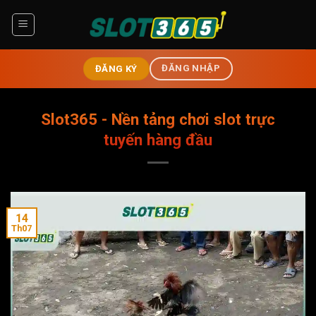
Chuyển
đến
nội
dung
ĐĂNG NHẬP
ĐĂNG KÝ
Slot365 - Nền tảng chơi slot trực
tuyến hàng đầu
14
Th07