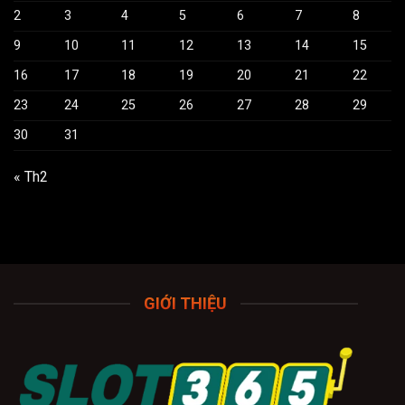
2
3
4
5
6
7
8
9
10
11
12
13
14
15
16
17
18
19
20
21
22
23
24
25
26
27
28
29
30
31
« Th2
GIỚI THIỆU