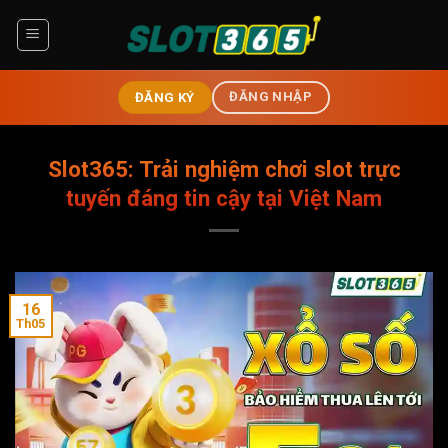
Chuyển
đến
nội
dung
ĐĂNG NHẬP
ĐĂNG KÝ
Slot365: Trải nghiệm chơi slot trực
tuyến đáng tin cậy tại Việt Nam
16
Th05