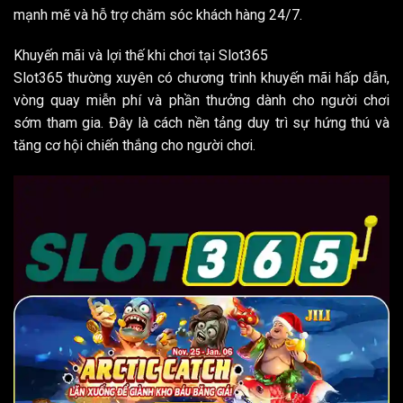
mạnh mẽ và hỗ trợ chăm sóc khách hàng 24/7.
Khuyến mãi và lợi thế khi chơi tại Slot365
Slot365 thường xuyên có chương trình khuyến mãi hấp dẫn,
vòng quay miễn phí và phần thưởng dành cho người chơi
sớm tham gia. Đây là cách nền tảng duy trì sự hứng thú và
tăng cơ hội chiến thắng cho người chơi.