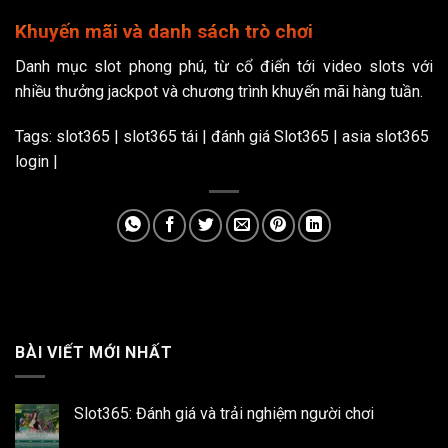
Khuyến mãi và danh sách trò chơi
Danh mục slot phong phú, từ cổ điển tới video slots với
nhiều thưởng jackpot và chương trình khuyến mãi hàng tuần.
Tags:
slot365
|
slot365 tái
|
đánh giá Slot365
|
asia slot365
login
|
BÀI VIẾT MỚI NHẤT
Slot365: Đánh giá và trải nghiệm người chơi