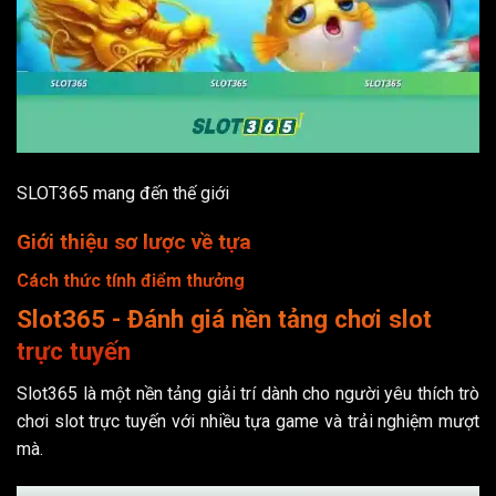
SLOT365 mang đến thế giới
Giới thiệu sơ lược về tựa
Cách thức tính điểm thưởng
Slot365 - Đánh giá nền tảng chơi slot
trực tuyến
Slot365 là một nền tảng giải trí dành cho người yêu thích trò
chơi slot trực tuyến với nhiều tựa game và trải nghiệm mượt
mà.