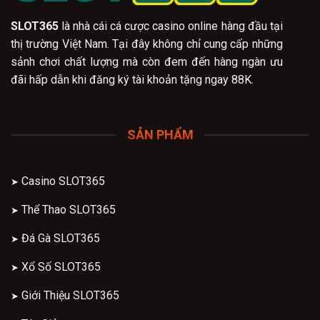
SLOT365
là nhà cái cá cược casino online hàng đầu tại
thị trường Việt Nam. Tại đây không chỉ cung cấp những
sảnh chơi chất lượng mà còn đem đến hàng ngàn ưu
đãi hấp dẫn khi đăng ký tài khoản tặng ngay 88K.
SẢN PHẨM
Casino SLOT365
Thể Thao SLOT365
Đá Gà SLOT365
Xổ Số SLOT365
Giới Thiệu SLOT365