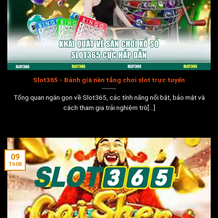
Slot365 - Đánh giá nền tảng chơi slot trực tuyến
Tổng quan ngắn gọn về Slot365, các tính năng nổi bật, bảo mật và
cách tham gia trải nghiệm trò[...]
09
Th08