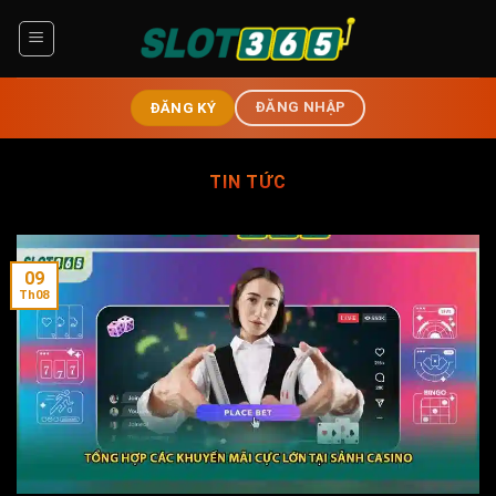
Chuyển
đến
nội
dung
ĐĂNG NHẬP
ĐĂNG KÝ
TIN TỨC
09
Th08