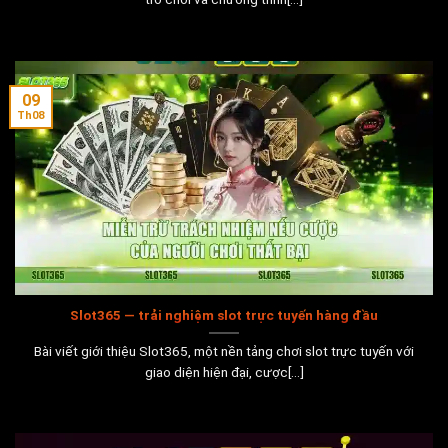
09
Th08
Slot365 — trải nghiệm slot trực tuyến hàng đầu
Bài viết giới thiệu Slot365, một nền tảng chơi slot trực tuyến với
giao diện hiện đại, cược[...]