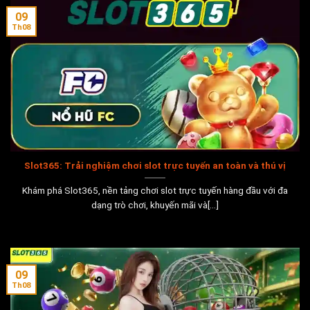
09
Th08
Slot365: Trải nghiệm chơi slot trực tuyến an toàn và thú vị
Khám phá Slot365, nền tảng chơi slot trực tuyến hàng đầu với đa
dạng trò chơi, khuyến mãi và[...]
09
Th08