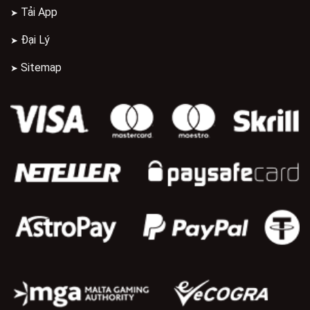
Tải App
Đại Lý
Sitemap