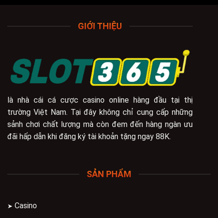
GIỚI THIỆU
là nhà cái cá cược casino online hàng đầu tại thị
trường Việt Nam. Tại đây không chỉ cung cấp những
sảnh chơi chất lượng mà còn đem đến hàng ngàn ưu
đãi hấp dẫn khi đăng ký tài khoản tặng ngay 88K.
SẢN PHẨM
Casino