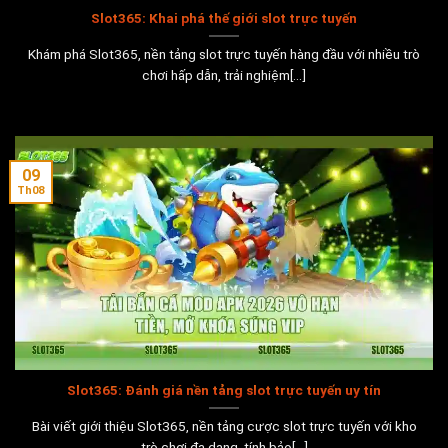
Slot365: Khai phá thế giới slot trực tuyến
Khám phá Slot365, nền tảng slot trực tuyến hàng đầu với nhiều trò
chơi hấp dẫn, trải nghiệm[...]
09
Th08
Slot365: Đánh giá nền tảng slot trực tuyến uy tín
Bài viết giới thiệu Slot365, nền tảng cược slot trực tuyến với kho
trò chơi đa dạng, tính bảo[...]