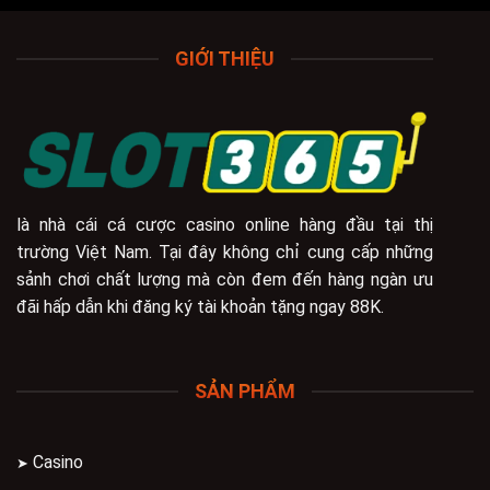
GIỚI THIỆU
là nhà cái cá cược casino online hàng đầu tại thị
trường Việt Nam. Tại đây không chỉ cung cấp những
sảnh chơi chất lượng mà còn đem đến hàng ngàn ưu
đãi hấp dẫn khi đăng ký tài khoản tặng ngay 88K.
SẢN PHẨM
Casino