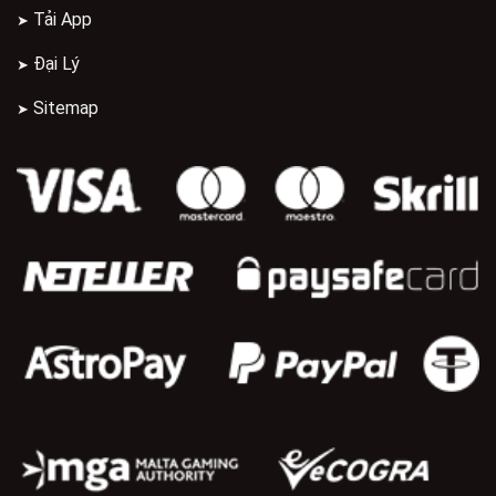
Tải App
Đại Lý
Sitemap