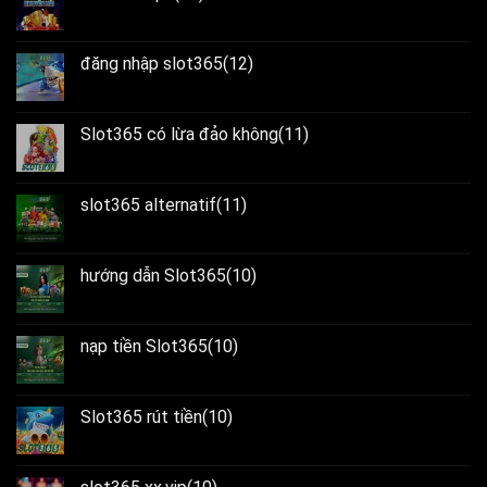
đăng nhập slot365(12)
Slot365 có lừa đảo không(11)
slot365 alternatif(11)
hướng dẫn Slot365(10)
nạp tiền Slot365(10)
Slot365 rút tiền(10)