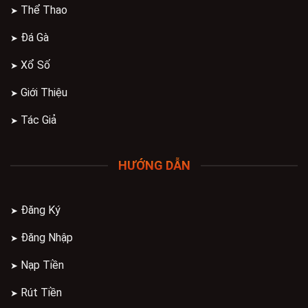
Thể Thao
Đá Gà
Xổ Số
Giới Thiệu
Tác Giả
HƯỚNG DẪN
Đăng Ký
Đăng Nhập
Nạp Tiền
Rút Tiền