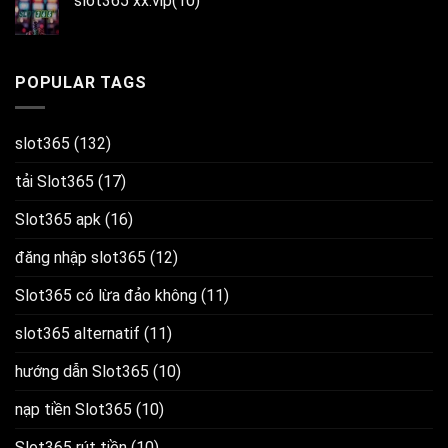
slot365 xx.vip(10)
POPULAR TAGS
slot365 (132)
tải Slot365 (17)
Slot365 apk (16)
đăng nhập slot365 (12)
Slot365 có lừa đảo không (11)
slot365 alternatif (11)
hướng dẫn Slot365 (10)
nạp tiền Slot365 (10)
Slot365 rút tiền (10)