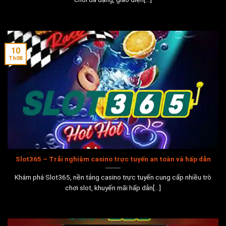
10
Th08
Slot365 – Trải nghiệm casino trực tuyến an toàn và hấp dẫn
Khám phá Slot365, nền tảng casino trực tuyến cung cấp nhiều trò
chơi slot, khuyến mãi hấp dẫn[...]