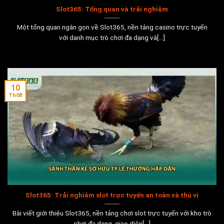
Slot365: Tổng quan và trải nghiệm
Một tổng quan ngắn gọn về Slot365, nền tảng casino trực tuyến
với danh mục trò chơi đa dạng và[...]
10
Th08
Slot365: Trải nghiệm slot trực tuyến an toàn và thú vị
Bài viết giới thiệu Slot365, nền tảng chơi slot trực tuyến với kho trò
chơi đa dạng, giao diện[...]