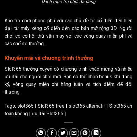
Danh mục trò chơi đa dạng
Kho trò chơi phong phú với các chủ đề từ cổ điển đến hiện
đại, từ máy xèng cổ điển đến các bản mở rộng 3D. Người
chơi có cơ hội thử vận may với các vòng quay miễn phí và
các chế độ thưởng.
Khuyến mãi và chương trình thưởng
Slot365 thường xuyên có chương trình chào mừng và nhiều
ưu đãi cho người chơi mới. Bạn có thể nhận bonus khi đăng
ký, vòng quay miễn phí hàng tuần và tích điểm để đổi
thưởng.
Tags:
slot365
|
Slot365 free
|
slot365 alternatif
|
Slot365 an
toàn không
|
ưu đãi Slot365
|