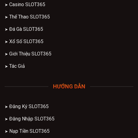
Casino SLOT365
Thể Thao SLOT365
Đá Gà SLOT365
Xổ Số SLOT365
Giới Thiệu SLOT365
Tác Giả
HƯỚNG DẪN
Đăng Ký SLOT365
Đăng Nhập SLOT365
Nạp Tiền SLOT365