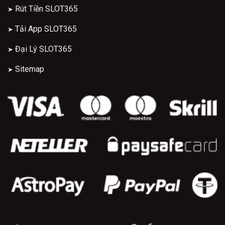
Rút Tiền SLOT365
Tải App SLOT365
Đại Lý SLOT365
Sitemap