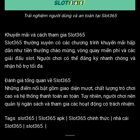
Trải nghiệm người dùng và an toàn tại Slot365
Khuyến mãi và cách tham gia Slot365
Slot365 thường xuyên có các chương trình khuyến mãi hấp
dẫn như tiền thưởng chào mừng, vòng quay miễn phí và các
giải đấu slot. Người chơi có thể đăng ký nhanh chóng và
nhận hỗ trợ tối đa.
Đánh giá tổng quan về Slot365
Những điểm nổi bật gồm giao diện mượt, chất lượng trò chơi
cao và hệ thống thanh toán an toàn. Tuy nhiên, người chơi nên
quản lý ngân sách và tham gia các hoạt động có trách nhiệm.
Tags:
slot365
|
Slot365 apk
|
Slot365 chính thức
|
nhà cái
Slot365
|
slot365.
|