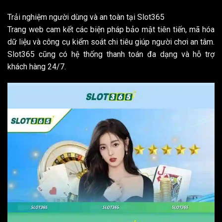
Trải nghiệm người dùng và an toàn tại Slot365
Trang web cam kết các biện pháp bảo mật tiên tiến, mã hóa
dữ liệu và công cụ kiểm soát chi tiêu giúp người chơi an tâm.
Slot365 cũng có hệ thống thanh toán đa dạng và hỗ trợ
khách hàng 24/7.