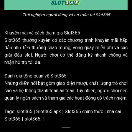
Trải nghiệm người dùng và an toàn tại Slot365
Khuyến mãi và cách tham gia Slot365
Slot365 thường xuyên có các chương trình khuyến mãi hấp
dẫn như tiền thưởng chào mừng, vòng quay miễn phí và các
giải đấu slot. Người chơi có thể đăng ký nhanh chóng và
nhận hỗ trợ tối đa.
Đánh giá tổng quan về Slot365
Những điểm nổi bật gồm giao diện mượt, chất lượng trò chơi
cao và hệ thống thanh toán an toàn. Tuy nhiên, người chơi nên
quản lý ngân sách và tham gia các hoạt động có trách nhiệm.
Tags:
slot365
|
Slot365 apk
|
Slot365 chính thức
|
nhà cái
Slot365
|
slot365.
|