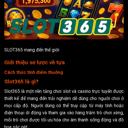
SLOT365 mang đến thế giới
Giới thiệu sơ lược về tựa
Cách thức tính điểm thưởng
Slot365 là gì?
Slot365 là một nền tảng chơi slot và casino trực tuyến được
thiết kế để mang đến trải nghiệm dễ dùng cho người chơi ở
mọi cấp độ. Người dùng có thể truy cập từ máy tính hoặc
điện thoại di động và tham gia vào hàng trăm trò chơi xèng,
mỗi trò chơi được tối ưu hóa cho âm thanh sống động và đồ
họa sắc nét.