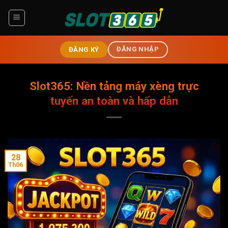
Chuyển
đến
nội
dung
ĐĂNG NHẬP
ĐĂNG KÝ
Slot365: Nền tảng máy xèng trực
tuyến an toàn và hấp dẫn
28
Th06