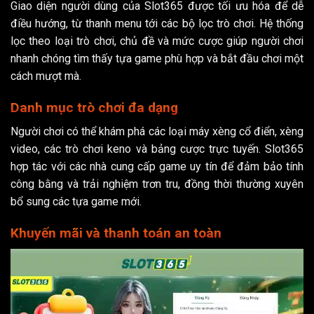
Giao diện người dùng của Slot365 được tối ưu hóa để dễ
điều hướng, từ thanh menu tới các bộ lọc trò chơi. Hệ thống
lọc theo loại trò chơi, chủ đề và mức cược giúp người chơi
nhanh chóng tìm thấy tựa game phù hợp và bắt đầu chơi một
cách mượt mà.
Danh mục trò chơi đa dạng
Người chơi có thể khám phá các loại máy xèng cổ điển, xèng
video, các trò chơi keno và bảng cược trực tuyến. Slot365
hợp tác với các nhà cung cấp game uy tín để đảm bảo tính
công bằng và trải nghiệm trơn tru, đồng thời thường xuyên
bổ sung các tựa game mới.
Khuyến mãi và thanh toán an toàn