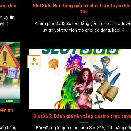
hàng đầu
Slot365: Nền tảng giải trí slot trực tuyến hà
đầu
n uy tín,
Khám phá Slot365, nền tảng giải trí slot trực tuyế
[...]
uy tín với thư viện trò chơi đa dạng, bảo[...]
08
Th08
yến an
Slot365: Đánh giá nền tảng casino trực tuy
uyến hàng
Bài viết ngắn gọn giới thiệu Slot365, tính năng nổ