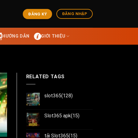
ĐĂNG NHẬP
ĐĂNG KÝ
HƯỚNG DẪN
GIỚI THIỆU
RELATED TAGS
slot365(128)
Slot365 apk(15)
tải Slot365(15)