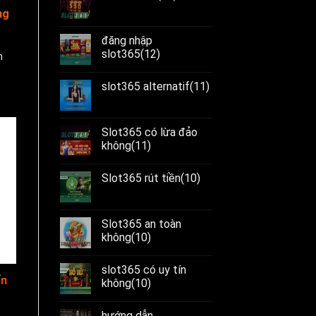
ng
đăng nhập
slot365(12)
n
slot365 alternatif(11)
Slot365 có lừa đảo
không(11)
Slot365 rút tiền(10)
Slot365 an toàn
không(10)
slot365 có uy tín
ến
không(10)
i
hướng dẫn