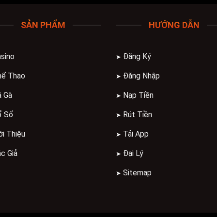
SẢN PHẨM
HƯỚNG DẪN
sino
Đăng Ký
hể Thao
Đăng Nhập
á Gà
Nạp Tiền
ổ Số
Rút Tiền
ới Thiệu
Tải App
c Giả
Đại Lý
Sitemap