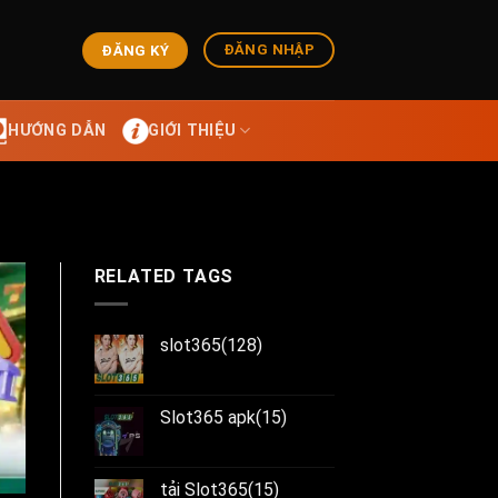
ĐĂNG NHẬP
ĐĂNG KÝ
HƯỚNG DẪN
GIỚI THIỆU
RELATED TAGS
slot365(128)
Slot365 apk(15)
tải Slot365(15)