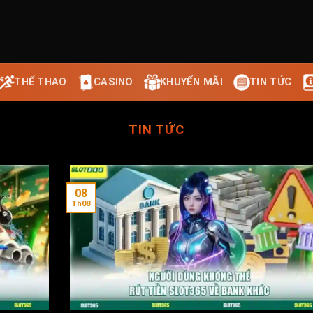
THỂ THAO
CASINO
KHUYẾN MÃI
TIN TỨC
TIN TỨC
08
Th08