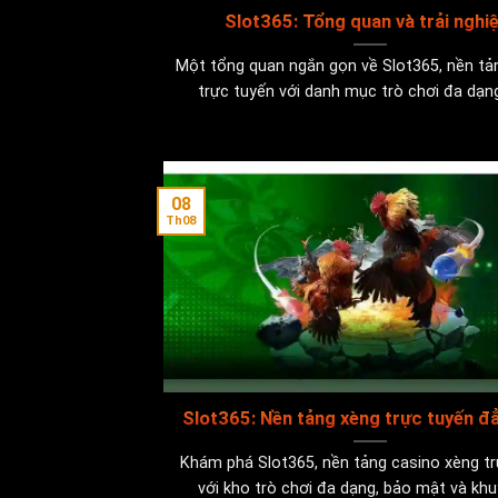
Slot365: Tổng quan và trải nghi
Một tổng quan ngắn gọn về Slot365, nền tả
trực tuyến với danh mục trò chơi đa dạng 
08
Th08
Slot365: Nền tảng xèng trực tuyến đ
Khám phá Slot365, nền tảng casino xèng tr
với kho trò chơi đa dạng, bảo mật và khuy