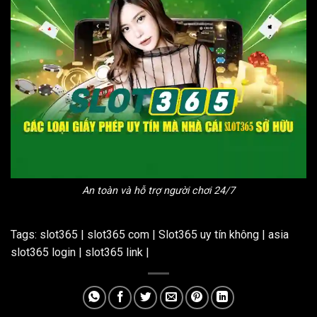
An toàn và hỗ trợ người chơi 24/7
Tags:
slot365
|
slot365 com
|
Slot365 uy tín không
|
asia
slot365 login
|
slot365 link
|