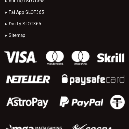
Rút Tiền SLOT365
Tải App SLOT365
Đại Lý SLOT365
Sitemap