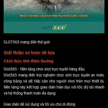
SLOT365 mang đến thế giới
Giới thiệu sơ lược về tựa
Cách thức tính điểm thưởng
Slot365 - Nền tảng chơi slot trực tuyến hàng đầu
Slot365 mang đến trải nghiệm chơi slot trực tuyến an toàn,
công bằng và dễ tiếp cận cho người chơi trên mọi thiết bị.
Nền tảng này kết hợp giao diện hiện đại với tốc độ tải nhanh
và hệ thống thanh toán đa dạng.
Giao diện dễ sử dụng và tối ưu cho di động