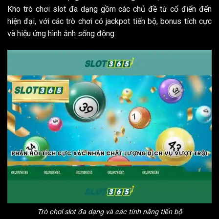
Kho trò chơi slot đa dạng gồm các chủ đề từ cổ điển đến
hiện đại, với các trò chơi có jackpot tiến bộ, bonus tích cực
và hiệu ứng hình ảnh sống động.
Trò chơi slot đa dạng và các tính năng tiến bộ