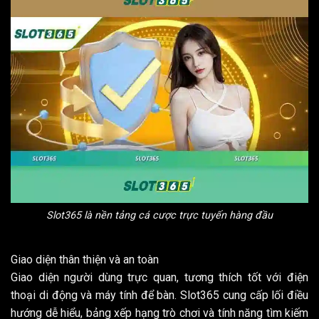
Slot365 là nền tảng cá cược trực tuyến hàng đầu
Giao diện thân thiện và an toàn
Giao diện người dùng trực quan, tương thích tốt với điện
thoại di động và máy tính để bàn. Slot365 cung cấp lối điều
hướng dễ hiểu, bảng xếp hạng trò chơi và tính năng tìm kiếm