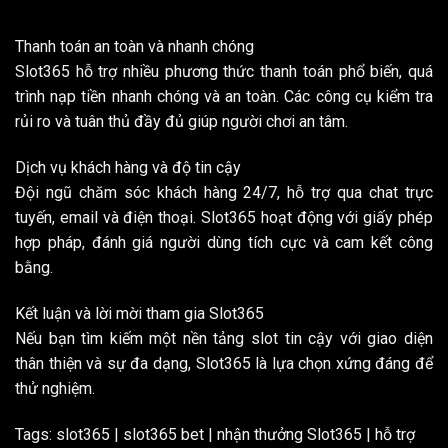
Thanh toán an toàn và nhanh chóng
Slot365 hỗ trợ nhiều phương thức thanh toán phổ biến, quá
trình nạp tiền nhanh chóng và an toàn. Các công cụ kiểm tra
rủi ro và tuân thủ đầy đủ giúp người chơi an tâm.
Dịch vụ khách hàng và độ tin cậy
Đội ngũ chăm sóc khách hàng 24/7, hỗ trợ qua chat trực
tuyến, email và điện thoại. Slot365 hoạt động với giấy phép
hợp pháp, đánh giá người dùng tích cực và cam kết công
bằng.
Kết luận và lời mời tham gia Slot365
Nếu bạn tìm kiếm một nền tảng slot tin cậy với giao diện
thân thiện và sự đa dạng, Slot365 là lựa chọn xứng đáng để
thử nghiệm.
Tags:
slot365
|
slot365 bet
|
nhận thưởng Slot365
|
hỗ trợ