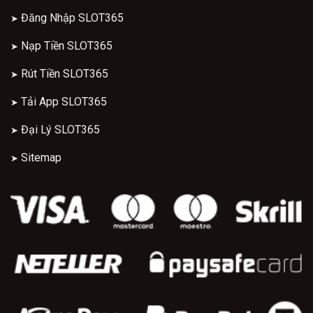
Đăng Nhập SLOT365
Nạp Tiền SLOT365
Rút Tiền SLOT365
Tải App SLOT365
Đại Lý SLOT365
Sitemap