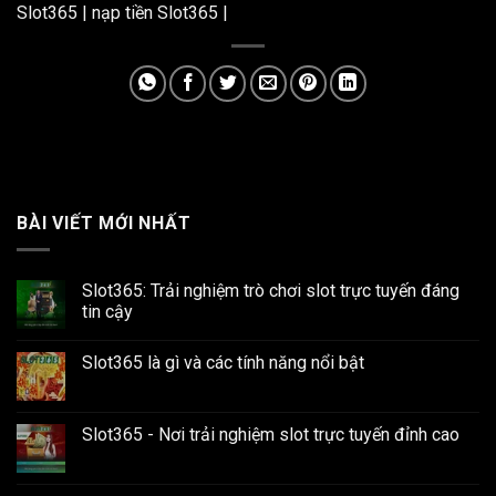
Slot365
|
nạp tiền Slot365
|
BÀI VIẾT MỚI NHẤT
Slot365: Trải nghiệm trò chơi slot trực tuyến đáng
tin cậy
Slot365 là gì và các tính năng nổi bật
Slot365 - Nơi trải nghiệm slot trực tuyến đỉnh cao