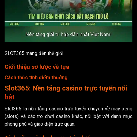
SLOT365 mang đến thế giới
Giới thiệu sơ lược về tựa
Cách thức tính điểm thưởng
Slot365: Nền tảng casino trực tuyến nổi
bật
Slot365 là nền tảng casino trực tuyến chuyên về máy xèng
(slots) và các trò chơi casino khác, nổi bật với danh mục
phong phú và giao diện trực quan.