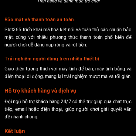
Tính năng và danh mục trò chơi
Bảo mật và thanh toán an toàn
Slot365 triển khai mã hóa kết nối và tuân thủ các chuẩn bảo
mật, cùng với nhiều phương thức thanh toán phổ biến để
người chơi dễ dàng nạp ròng và rút tiền.
Trải nghiệm người dùng trên nhiều thiết bị
Giao diện tương thích với máy tính để bàn, máy tính bảng và
điện thoại di động, mang lại trải nghiệm mượt mà và tối giản.
Hỗ trợ khách hàng và dịch vụ
Đội ngũ hỗ trợ khách hàng 24/7 có thể trợ giúp qua chat trực
tiếp, email hoặc điện thoại, giúp người chơi giải quyết vấn
đề nhanh chóng.
Kết luận