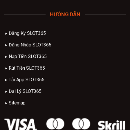
HƯỚNG DẪN
Đăng Ký SLOT365
Đăng Nhập SLOT365
Nạp Tiền SLOT365
Rút Tiền SLOT365
Tải App SLOT365
Đại Lý SLOT365
Sitemap