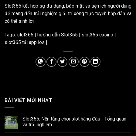
Slot365 kết hợp sự đa dạng, bảo mật và tiện ích người dùng
để mang đến trải nghiệm giải trí xèng trực tuyến hấp dẫn và
có thể sinh lời.
Tags:
slot365
|
hướng dẫn Slot365
|
slot365 casino
|
slot365 tải app ios
|
BÀI VIẾT MỚI NHẤT
Slot365: Nền tảng chơi slot hàng đầu - Tổng quan
và trải nghiệm