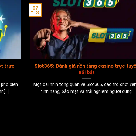
07
Th08
ot trực
Slot365: Đánh giá nền tảng casino trực tuy
nổi bật
 phổ biến
Một cái nhìn tổng quan về Slot365, các trò chơi xèn
[...]
tính năng, bảo mật và trải nghiệm người dùng.