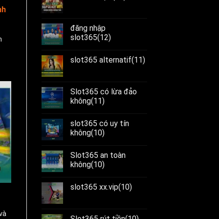
nh
đăng nhập
slot365(12)
n
slot365 alternatif(11)
Slot365 có lừa đảo
không(11)
slot365 có uy tín
không(10)
Slot365 an toàn
không(10)
slot365 xx.vip(10)
và
Slot365 rút tiền(10)