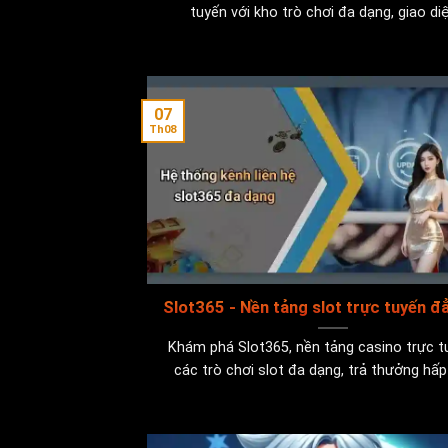
tuyến với kho trò chơi đa dạng, giao diện
07
Th08
Slot365 - Nền tảng slot trực tuyến đ
Khám phá Slot365, nền tảng casino trực t
các trò chơi slot đa dạng, trả thưởng hấp d