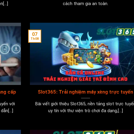
[...]
cách tham gia an toàn.
07
Th08
ẳng cấp
Slot365: Trải nghiệm máy xèng trực tuyến
uyến với
Bài viết giới thiệu Slot365, nền tảng slot trực tuyế
ẫn[...]
uy tín với thư viện trò chơi đa dạng,[...]