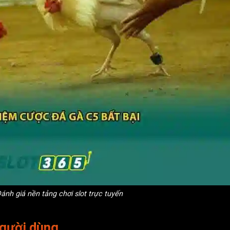
Đánh giá nền tảng chơi slot trực tuyến
người dùng