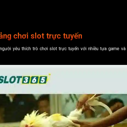
ảng chơi slot trực tuyến
người yêu thích trò chơi slot trực tuyến với nhiều tựa game và 