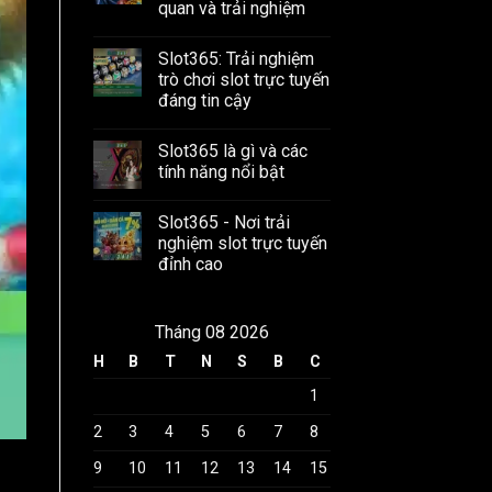
quan và trải nghiệm
Slot365: Trải nghiệm
trò chơi slot trực tuyến
đáng tin cậy
Slot365 là gì và các
tính năng nổi bật
Slot365 - Nơi trải
nghiệm slot trực tuyến
đỉnh cao
Tháng 08 2026
H
B
T
N
S
B
C
1
2
3
4
5
6
7
8
9
10
11
12
13
14
15