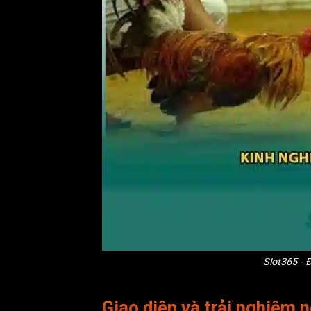
Slot365 - 
Giao diện và trải nghiệm 