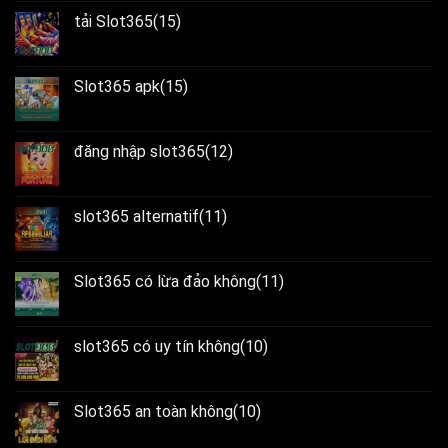
tải Slot365(15)
Slot365 apk(15)
đăng nhập slot365(12)
slot365 alternatif(11)
Slot365 có lừa đảo không(11)
slot365 có uy tín không(10)
Slot365 an toàn không(10)