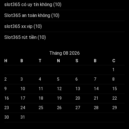
slot365 có uy tín không (10)
Slot365 an toàn không (10)
slot365 xx.vip (10)
Slot365 rút tiền (10)
Tháng 08 2026
H
B
T
N
S
B
C
1
2
3
4
5
6
7
8
9
10
11
12
13
14
15
16
17
18
19
20
21
22
23
24
25
26
27
28
29
30
31