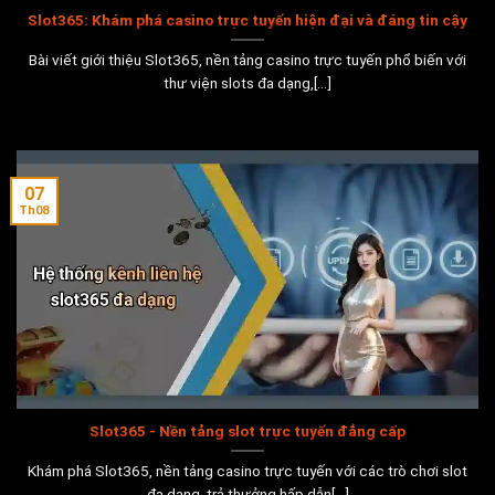
Slot365: Khám phá casino trực tuyến hiện đại và đáng tin cậy
Bài viết giới thiệu Slot365, nền tảng casino trực tuyến phổ biến với
thư viện slots đa dạng,[...]
07
Th08
Slot365 - Nền tảng slot trực tuyến đẳng cấp
Khám phá Slot365, nền tảng casino trực tuyến với các trò chơi slot
đa dạng, trả thưởng hấp dẫn[...]