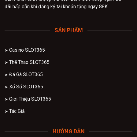
đãi hấp dẫn khi đăng ký tài khoản tặng ngay 88K.
SẢN PHẨM
Casino SLOT365
Thể Thao SLOT365
Đá Gà SLOT365
Xổ Số SLOT365
Giới Thiệu SLOT365
Tác Giả
HƯỚNG DẪN