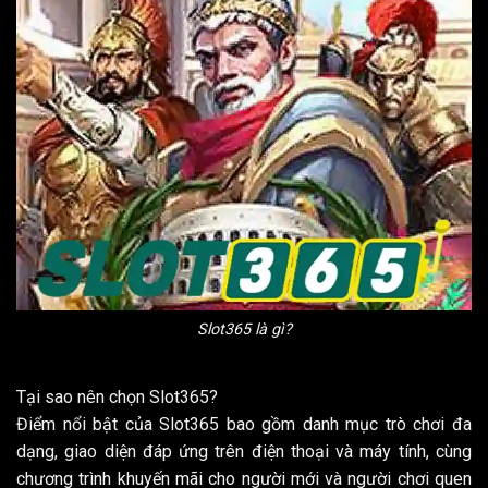
Slot365 là gì?
Tại sao nên chọn Slot365?
Điểm nổi bật của Slot365 bao gồm danh mục trò chơi đa
dạng, giao diện đáp ứng trên điện thoại và máy tính, cùng
chương trình khuyến mãi cho người mới và người chơi quen