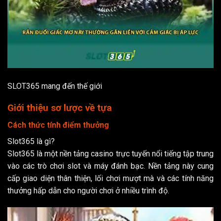
SLOT365 mang đến thế giới
Giới thiệu sơ lược về tựa
Cách thức tính điểm thưởng
Slot365 là gì?
Slot365 là một nền tảng casino trực tuyến nổi tiếng tập trung
vào các trò chơi slot và máy đánh bạc. Nền tảng này cung
cấp giao diện thân thiện, lối chơi mượt mà và các tính năng
thưởng hấp dẫn cho người chơi ở nhiều trình độ.