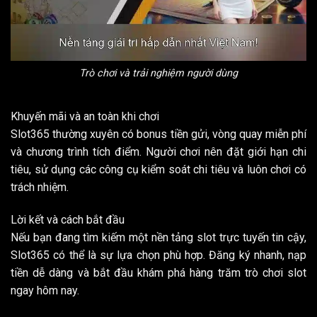
Trò chơi và trải nghiệm người dùng
Khuyến mãi và an toàn khi chơi
Slot365 thường xuyên có bonus tiền gửi, vòng quay miễn phí
và chương trình tích điểm. Người chơi nên đặt giới hạn chi
tiêu, sử dụng các công cụ kiểm soát chi tiêu và luôn chơi có
trách nhiệm.
Lời kết và cách bắt đầu
Nếu bạn đang tìm kiếm một nền tảng slot trực tuyến tin cậy,
Slot365 có thể là sự lựa chọn phù hợp. Đăng ký nhanh, nạp
tiền dễ dàng và bắt đầu khám phá hàng trăm trò chơi slot
ngay hôm nay.