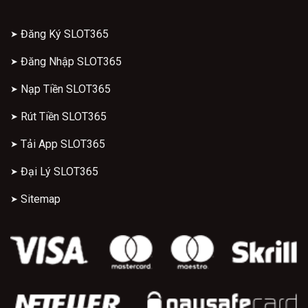
Đăng Ký SLOT365
Đăng Nhập SLOT365
Nạp Tiền SLOT365
Rút Tiền SLOT365
Tải App SLOT365
Đại Lý SLOT365
Sitemap