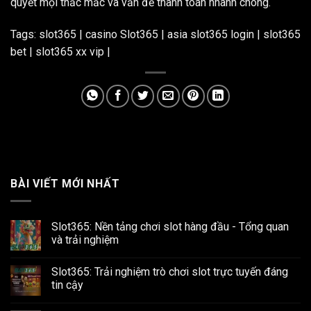
quyết mọi thắc mắc và vấn đề thanh toán nhanh chóng.
Tags:
slot365
|
casino Slot365
|
asia slot365 login
|
slot365
bet
|
slot365 xx vip
|
BÀI VIẾT MỚI NHẤT
Slot365: Nền tảng chơi slot hàng đầu - Tổng quan
và trải nghiệm
Slot365: Trải nghiệm trò chơi slot trực tuyến đáng
tin cậy