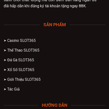
đãi hấp dẫn khi đăng ký tài khoản tặng ngay 88K.
SẢN PHẨM
Casino SLOT365
Thể Thao SLOT365
Đá Gà SLOT365
Xổ Số SLOT365
Giới Thiệu SLOT365
Tác Giả
HƯỚNG DẪN