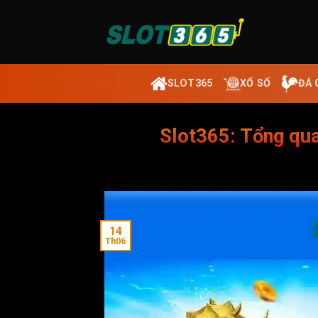
Chuyển
đến
nội
dung
SLOT365
XỔ SỐ
ĐÁ 
Slot365: Tổng qua
14
Th06