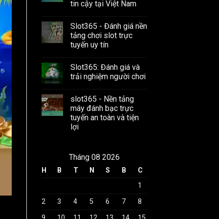
tin cậy tại Việt Nam
Slot365 - Đánh giá nền
tảng chơi slot trực
tuyến uy tín
Slot365: Đánh giá và
trải nghiệm người chơi
slot365 - Nền tảng
máy đánh bạc trực
tuyến an toàn và tiện
lợi
Tháng 08 2026
H
B
T
N
S
B
C
1
2
3
4
5
6
7
8
9
10
11
12
13
14
15