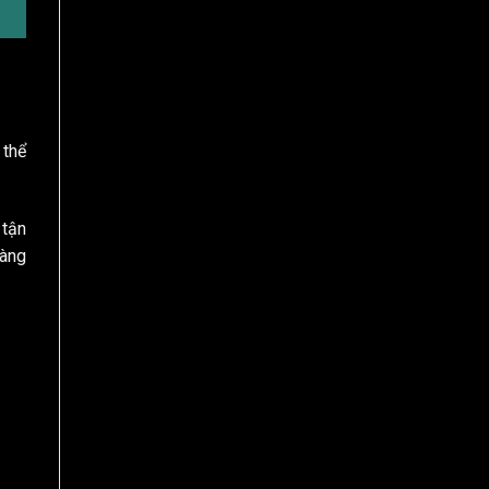
 thể
 tận
hàng