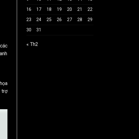
16
17
18
19
20
21
22
23
24
25
26
27
28
29
30
31
« Th2
 các
hanh
 họa
 trợ