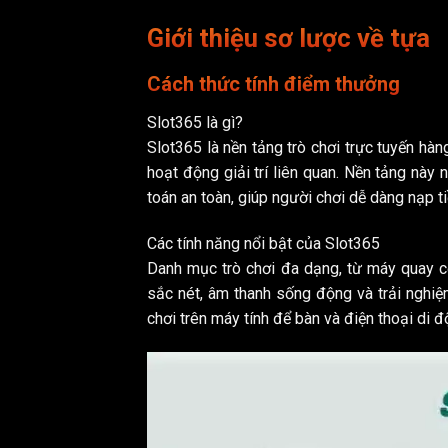
Giới thiệu sơ lược về tựa
Cách thức tính điểm thưởng
Slot365 là gì?
Slot365 là nền tảng trò chơi trực tuyến hà
hoạt động giải trí liên quan. Nền tảng này n
toán an toàn, giúp người chơi dễ dàng nạp tiề
Các tính năng nổi bật của Slot365
Danh mục trò chơi đa dạng, từ máy quay c
sắc nét, âm thanh sống động và trải nghiệm
chơi trên máy tính để bàn và điện thoại di đ