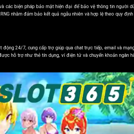
 các biện pháp bảo mật hiện đại để bảo vệ thông tin người d
g RNG nhằm đảm bảo kết quả ngẫu nhiên và hợp lệ theo quy định
 động 24/7, cung cấp trợ giúp qua chat trực tiếp, email và mạn
ược hỗ trợ như thẻ tín dụng, ví điện tử và chuyển khoản ngân h