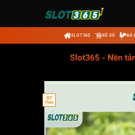
Chuyển
đến
nội
dung
SLOT365
XỔ SỐ
ĐÁ 
Slot365 - Nền tản
07
Th06