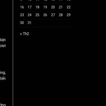
16
17
18
19
20
21
22
23
24
25
26
27
28
29
30
31
« Th2
diện
blet
ng,
tiến
ướng