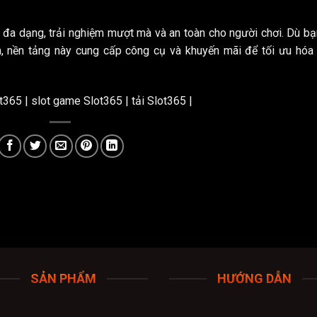
 đa dạng, trải nghiệm mượt mà và an toàn cho người chơi. Dù bạ
, nền tảng này cung cấp công cụ và khuyến mãi để tối ưu hóa 
ot365
|
slot game Slot365
|
tải Slot365
|
SẢN PHẨM
HƯỚNG DẪN