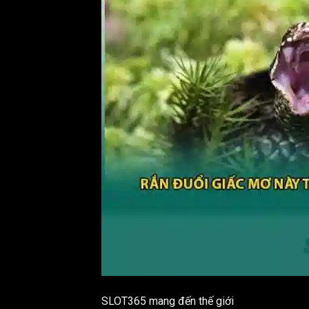
SLOT365 mang đến thế giới