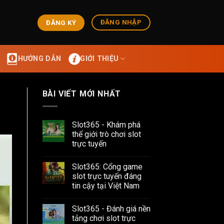
ĐĂNG NHẬP
ĐĂNG KÝ
HƯỚNG DẪN
GIỚI THIỆU
BÀI VIẾT MỚI NHẤT
Slot365 - Khám phá
thế giới trò chơi slot
trực tuyến
Slot365: Cổng game
slot trực tuyến đáng
tin cậy tại Việt Nam
Slot365 - Đánh giá nền
tảng chơi slot trực