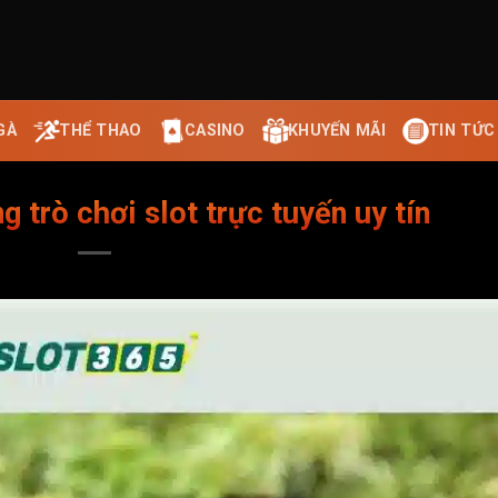
GÀ
THỂ THAO
CASINO
KHUYẾN MÃI
TIN TỨC
g trò chơi slot trực tuyến uy tín