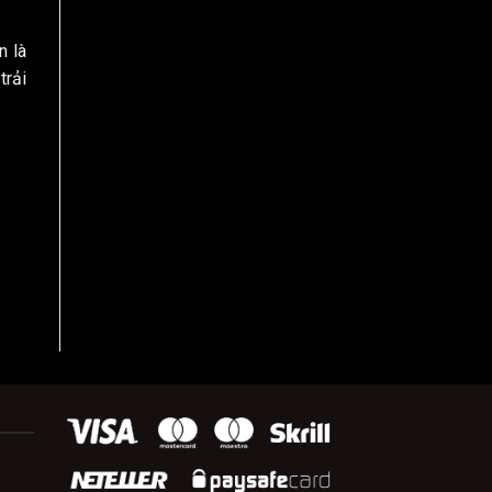
n là
trải