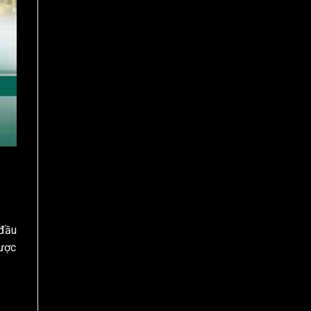
 đầu
cược