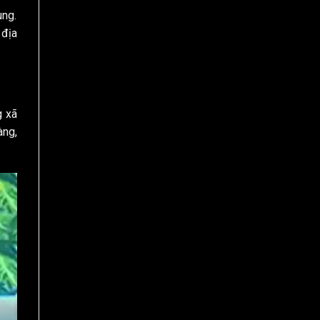
ùng.
 địa
g xã
àng,