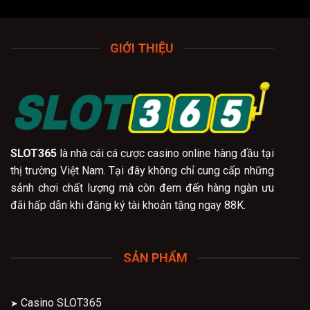
GIỚI THIỆU
SLOT365
là nhà cái cá cược casino online hàng đầu tại
thị trường Việt Nam. Tại đây không chỉ cung cấp những
sảnh chơi chất lượng mà còn đem đến hàng ngàn ưu
đãi hấp dẫn khi đăng ký tài khoản tặng ngay 88K.
SẢN PHẨM
Casino SLOT365