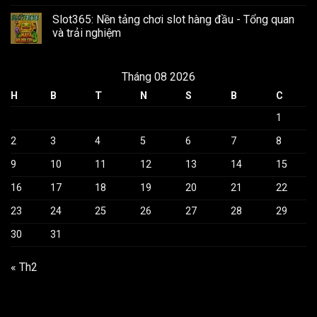
Slot365: Nền tảng chơi slot hàng đầu - Tổng quan
và trải nghiệm
Tháng 08 2026
H
B
T
N
S
B
C
1
2
3
4
5
6
7
8
9
10
11
12
13
14
15
16
17
18
19
20
21
22
23
24
25
26
27
28
29
30
31
« Th2