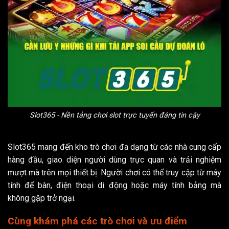
Slot365 - Nền tảng chơi slot trực tuyến đáng tin cậy
Slot365 mang đến kho trò chơi đa dạng từ các nhà cung cấp
hàng đầu, giao diện người dùng trực quan và trải nghiệm
mượt mà trên mọi thiết bị. Người chơi có thể truy cập từ máy
tính để bàn, điện thoại di động hoặc máy tính bảng mà
không gặp trở ngại.
Cùng khám phá các trò chơi và ưu điểm