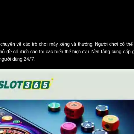
n chuyên về các trò chơi máy xèng và thưởng. Người chơi có thể 
ủ đề cổ điển cho tới các biến thể hiện đại. Nền tảng cung cấp 
 người dùng 24/7.