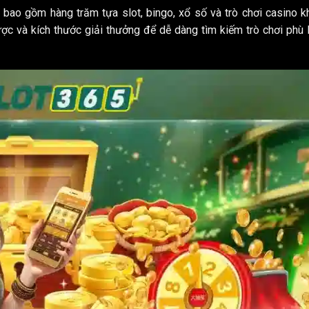
 bao gồm hàng trăm tựa slot, bingo, xổ số và trò chơi casino k
ợc và kích thước giải thưởng để dễ dàng tìm kiếm trò chơi phù