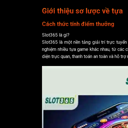
Giới thiệu sơ lược về tựa
Cách thức tính điểm thưởng
Slot365 là gì?
Slot365 là một nền tảng giải trí trực tuyế
nghiệm nhiều tựa game khác nhau, từ các ch
diện trực quan, thanh toán an toàn và hỗ trợ