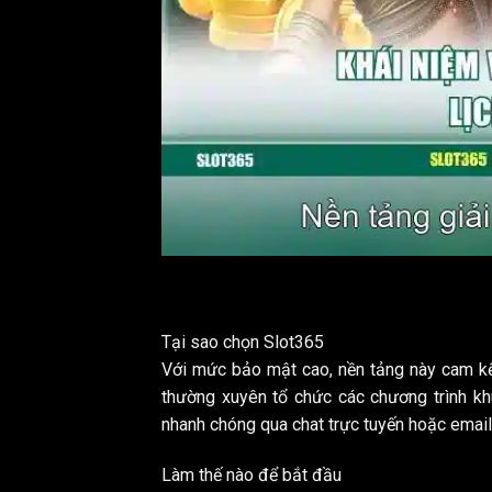
Tại sao chọn Slot365
Với mức bảo mật cao, nền tảng này cam kết
thường xuyên tổ chức các chương trình kh
nhanh chóng qua chat trực tuyến hoặc email
Làm thế nào để bắt đầu