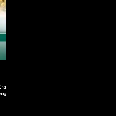
cũng
hàng