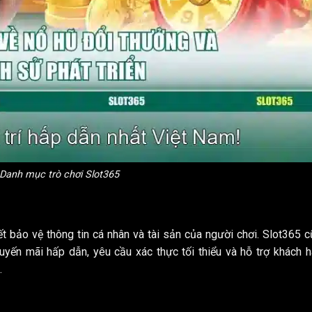
Danh mục trò chơi Slot365
 bảo vệ thông tin cá nhân và tài sản của người chơi. Slot365 
uyến mãi hấp dẫn, yêu cầu xác thực tối thiểu và hỗ trợ khách 
.