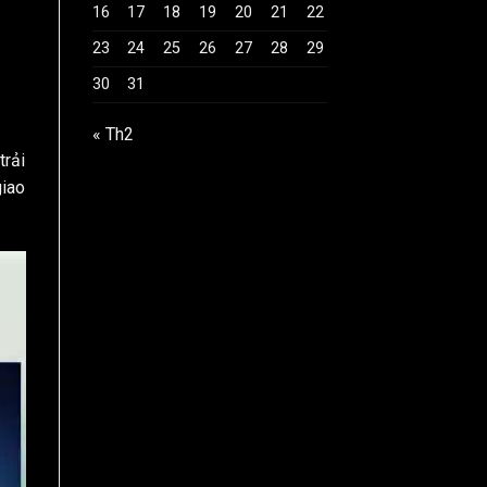
16
17
18
19
20
21
22
23
24
25
26
27
28
29
30
31
« Th2
trải
giao