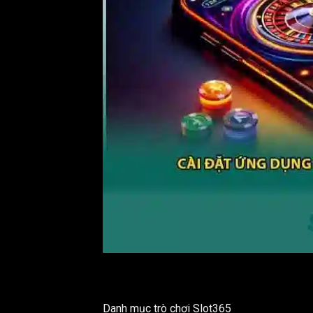
Danh mục trò chơi Slot365