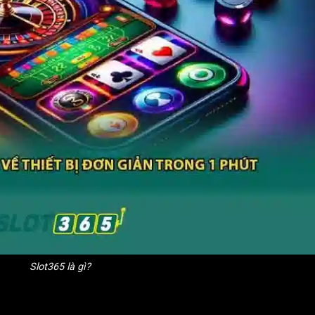
Slot365 là gì?