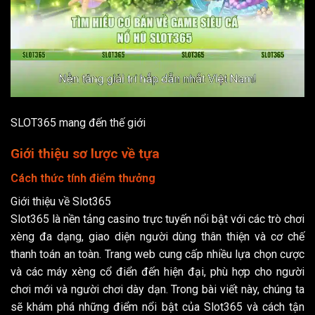
SLOT365 mang đến thế giới
Giới thiệu sơ lược về tựa
Cách thức tính điểm thưởng
Giới thiệu về Slot365
Slot365 là nền tảng casino trực tuyến nổi bật với các trò chơi
xèng đa dạng, giao diện người dùng thân thiện và cơ chế
thanh toán an toàn. Trang web cung cấp nhiều lựa chọn cược
và các máy xèng cổ điển đến hiện đại, phù hợp cho người
chơi mới và người chơi dày dạn. Trong bài viết này, chúng ta
sẽ khám phá những điểm nổi bật của Slot365 và cách tận