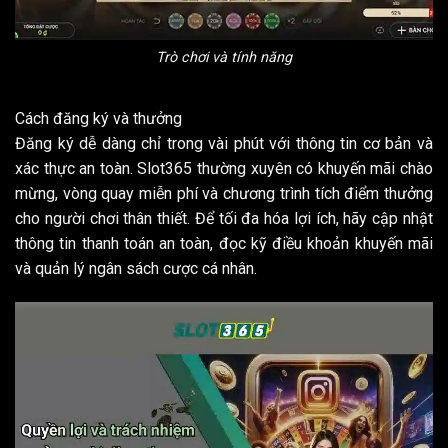
Trò chơi và tính năng
Cách đăng ký và thưởng
Đăng ký dễ dàng chỉ trong vài phút với thông tin cơ bản và
xác thực an toàn. Slot365 thường xuyên có khuyến mãi chào
mừng, vòng quay miễn phí và chương trình tích điểm thưởng
cho người chơi thân thiết. Để tối đa hóa lợi ích, hãy cập nhật
thông tin thanh toán an toàn, đọc kỹ điều khoản khuyến mãi
và quản lý ngân sách cược cá nhân.