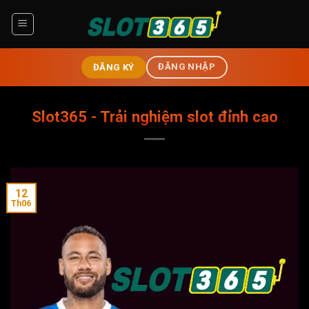
Chuyển
đến
nội
dung
ĐĂNG NHẬP
ĐĂNG KÝ
Slot365 - Trải nghiệm slot đỉnh cao
12
Th06