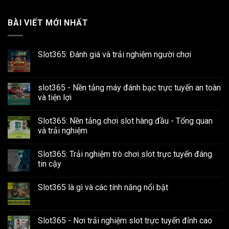
BÀI VIẾT MỚI NHẤT
Slot365: Đánh giá và trải nghiệm người chơi
slot365 - Nền tảng máy đánh bạc trực tuyến an toàn
và tiện lợi
Slot365: Nền tảng chơi slot hàng đầu - Tổng quan
và trải nghiệm
Slot365: Trải nghiệm trò chơi slot trực tuyến đáng
tin cậy
Slot365 là gì và các tính năng nổi bật
Slot365 - Nơi trải nghiệm slot trực tuyến đỉnh cao