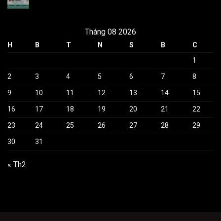
Tháng 08 2026
H
B
T
N
S
B
C
1
2
3
4
5
6
7
8
9
10
11
12
13
14
15
16
17
18
19
20
21
22
23
24
25
26
27
28
29
30
31
« Th2