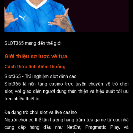
SLOT365 mang đến thế giới
Giới thiệu sơ lược về tựa
Cách thức tính điểm thưởng
Slot365 - Trải nghiệm slot đỉnh cao
Slot365 là nền tảng casino trực tuyến chuyên về trò chơi
slot, với giao diện người dùng thân thiện và hiệu suất tối ưu
trên nhiều thiết bị.
Đa dạng trò chơi slot và live casino
Người chơi có thể tận hưởng hàng trăm tựa game từ các nhà
cung cấp hàng đầu như NetEnt, Pragmatic Play, và