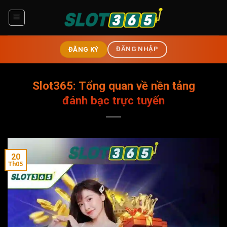
Chuyển
đến
nội
dung
ĐĂNG NHẬP
ĐĂNG KÝ
Slot365: Tổng quan về nền tảng
đánh bạc trực tuyến
20
Th05