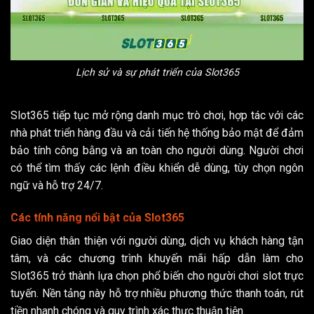
Lịch sử và sự phát triển của Slot365
Slot365 tiếp tục mở rộng danh mục trò chơi, hợp tác với các
nhà phát triển hàng đầu và cải tiến hệ thống bảo mật để đảm
bảo tính công bằng và an toàn cho người dùng. Người chơi
có thể tìm thấy các lệnh điều khiển dễ dùng, tùy chọn ngôn
ngữ và hỗ trợ 24/7.
Các tính năng nổi bật của Slot365
Giao diện thân thiện với người dùng, dịch vụ khách hàng tận
tâm, và các chương trình khuyến mãi hấp dẫn làm cho
Slot365 trở thành lựa chọn phổ biến cho người chơi slot trực
tuyến. Nền tảng này hỗ trợ nhiều phương thức thanh toán, rút
tiền nhanh chóng và quy trình xác thực thuận tiện.