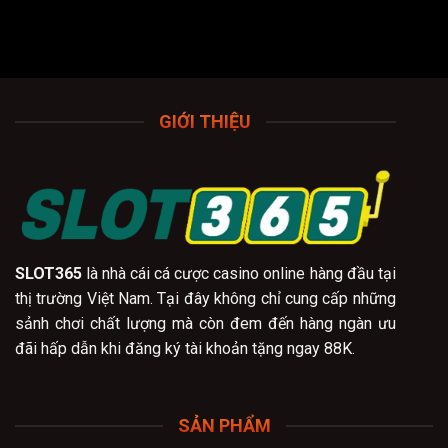
GIỚI THIỆU
SLOT365
là nhà cái cá cược casino online hàng đầu tại
thị trường Việt Nam. Tại đây không chỉ cung cấp những
sảnh chơi chất lượng mà còn đem đến hàng ngàn ưu
đãi hấp dẫn khi đăng ký tài khoản tặng ngay 88K.
SẢN PHẨM