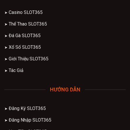
Casino SLOT365
Thể Thao SLOT365
Đá Gà SLOT365
Xổ Số SLOT365
Giới Thiệu SLOT365
Tác Giả
HƯỚNG DẪN
Đăng Ký SLOT365
Đăng Nhập SLOT365