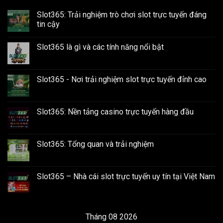
Slot365: Trải nghiệm trò chơi slot trực tuyến đáng
tin cậy
Slot365 là gì và các tính năng nổi bật
Slot365 - Nơi trải nghiệm slot trực tuyến đỉnh cao
Slot365: Nền tảng casino trực tuyến hàng đầu
Slot365: Tổng quan và trải nghiệm
Slot365 – Nhà cái slot trực tuyến uy tín tại Việt Nam
Tháng 08 2026