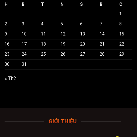
H
B
T
N
S
B
C
1
2
3
4
5
6
7
8
9
10
11
12
13
14
15
16
17
18
19
20
21
22
23
24
25
26
27
28
29
30
31
« Th2
GIỚI THIỆU