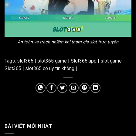
An toàn và trách nhiệm khi tham gia slot trực tuyến
Tags:
slot365
|
slot365 game
|
Slot365 app
|
slot game
Slot365
|
slot365 có uy tín không
|
BÀI VIẾT MỚI NHẤT