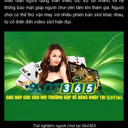
Giao diện người dùng thân thiện, tốc độ tải nhanh, và hệ
thống bảo mật giúp người chơi yên tâm khi tham gia. Người
chơi có thể thử vận may với nhiều phiên bản slot khác nhau,
từ cổ điển đến video slot hiện đại.
Trải nghiệm người chơi tại Slot365