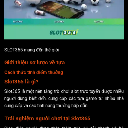
SLOT365 mang đến thế giới
Giới thiệu sơ lược về tựa
Cách thức tính điểm thưởng
Slot365 là gì?
Slot365 là một nền tảng trò chơi slot trực tuyến được nhiều
người dùng biết đến, cung cấp các tựa game từ nhiều nhà
cung cấp và các tính năng thưởng hấp dẫn.
Trải nghiệm người chơi tại Slot365