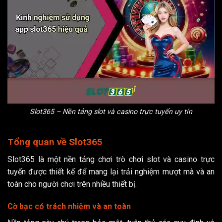
Slot365 – Nền tảng slot và casino trực tuyến uy tín
Tổng quan về Slot365
Slot365 là một nền tảng chơi trò chơi slot và casino trực
tuyến được thiết kế để mang lại trải nghiệm mượt mà và an
toàn cho người chơi trên nhiều thiết bị.
Cờ bạc có trách nhiệm và an toàn