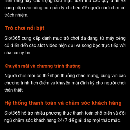
Nền tảng này chú trọng bảo mật, tuân thủ các quy định và
cung cấp các công cụ quản lý chi tiêu để người chơi chơi có
trách nhiệm.
Trò chơi nổi bật
Slot365 cung cấp danh mục trò chơi đa dạng, từ máy xèng
cổ điển đến các slot video hiện đại và sòng bạc trực tiếp với
nhà cái uy tín.
Khuyến mãi và chương trình thưởng
Người chơi mới có thể nhận thưởng chào mừng, cùng với các
chương trình tích điểm và khuyến mãi định kỳ cho người chơi
thân thiết.
Hệ thống thanh toán và chăm sóc khách hàng
Slot365 hỗ trợ nhiều phương thức thanh toán phổ biến và đội
ngũ chăm sóc khách hàng 24/7 để giải đáp mọi thắc mắc.