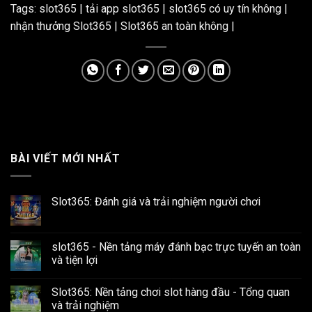
Tags:
slot365
|
tải app slot365
|
slot365 có uy tín không
|
nhận thưởng Slot365
|
Slot365 an toàn không
|
BÀI VIẾT MỚI NHẤT
Slot365: Đánh giá và trải nghiệm người chơi
slot365 - Nền tảng máy đánh bạc trực tuyến an toàn
và tiện lợi
Slot365: Nền tảng chơi slot hàng đầu - Tổng quan
và trải nghiệm