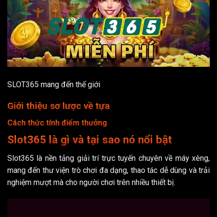
SLOT365 mang đến thế giới
Giới thiệu sơ lược về tựa
Cách thức tính điểm thưởng
Slot365 là gì và tại sao nó nổi bật
Slot365 là nền tảng giải trí trực tuyến chuyên về máy xèng,
mang đến thư viện trò chơi đa dạng, thao tác dễ dùng và trải
nghiệm mượt mà cho người chơi trên nhiều thiết bị.