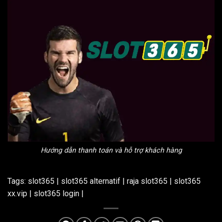
Hướng dẫn thanh toán và hỗ trợ khách hàng
Tags:
slot365
|
slot365 alternatif
|
raja slot365
|
slot365
xx.vip
|
slot365 login
|