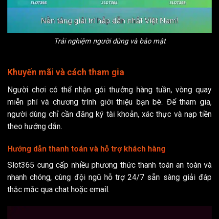
Trải nghiệm người dùng và bảo mật
Khuyến mãi và cách tham gia
Người chơi có thể nhận gói thưởng hàng tuần, vòng quay
miễn phí và chương trình giới thiệu bạn bè. Để tham gia,
người dùng chỉ cần đăng ký tài khoản, xác thực và nạp tiền
theo hướng dẫn.
Hướng dẫn thanh toán và hỗ trợ khách hàng
Slot365 cung cấp nhiều phương thức thanh toán an toàn và
nhanh chóng, cùng đội ngũ hỗ trợ 24/7 sẵn sàng giải đáp
thắc mắc qua chat hoặc email.