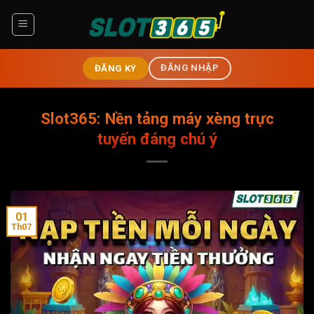
Chuyển
đến
nội
dung
ĐĂNG NHẬP
ĐĂNG KÝ
Slot365: Nền tảng máy xèng trực
tuyến đáng chú ý
01
Th07