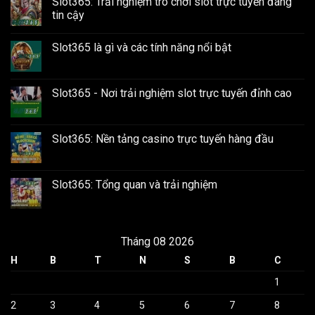
Slot365: Trải nghiệm trò chơi slot trực tuyến đáng
tin cậy
Slot365 là gì và các tính năng nổi bật
Slot365 - Nơi trải nghiệm slot trực tuyến đỉnh cao
Slot365: Nền tảng casino trực tuyến hàng đầu
Slot365: Tổng quan và trải nghiệm
Tháng 08 2026
H
B
T
N
S
B
C
1
2
3
4
5
6
7
8