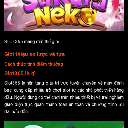
SLOT365 mang đến thế giới
Giới thiệu sơ lược về tựa
Cách thức tính điểm thưởng
Slot365 là gì
Slot365 là nền tảng giải trí trực tuyến chuyên về máy đánh
bạc, cung cấp nhiều trò chơi slot từ các nhà phát triển hàng
đầu. Người dùng có thể chơi trên nhiều thiết bị và trải nghiệm
giao diện trực quan, thanh toán an toàn và chương trình ưu
đãi hấp dẫn.