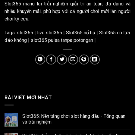
Slot365 mang lại trải nghiệm giải trí an toàn, đa dạng và
nhiều khuyến mãi, phù hợp với cả người chơi mới lẫn người
chơi kỳ cựu.
Tags:
slot365
|
live slot365
|
Slot365 nổ hũ
|
Slot365 có lừa
đảo không
|
slot365 pulsa tanpa potongan
|
BÀI VIẾT MỚI NHẤT
Slot365: Nền tảng chơi slot hàng đầu - Tổng quan
và trải nghiệm