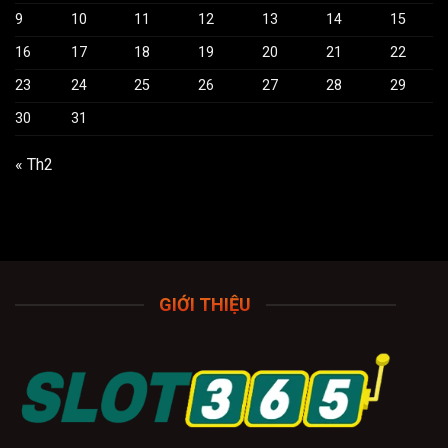
9
10
11
12
13
14
15
16
17
18
19
20
21
22
23
24
25
26
27
28
29
30
31
« Th2
GIỚI THIỆU