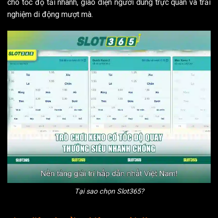
cho tốc độ tải nhanh, giao diện người dùng trực quan và trải
nghiệm di động mượt mà.
Tại sao chọn Slot365?