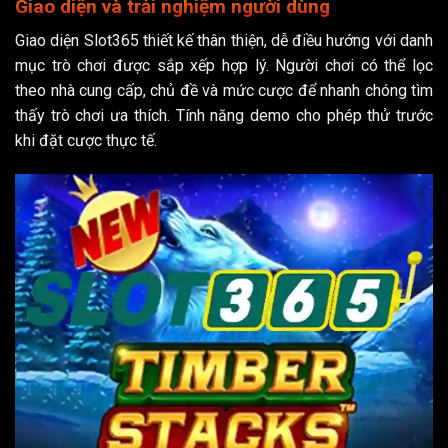
Giao diện và trải nghiệm người dùng
Giao diện Slot365 thiết kế thân thiện, dễ điều hướng với danh
mục trò chơi được sắp xếp hợp lý. Người chơi có thể lọc
theo nhà cung cấp, chủ đề và mức cược để nhanh chóng tìm
thấy trò chơi ưa thích. Tính năng demo cho phép thử trước
khi đặt cược thực tế.