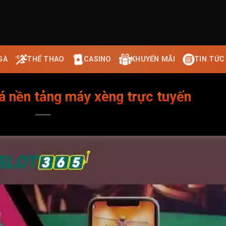
GÀ
THỂ THAO
CASINO
KHUYẾN MÃI
TIN TỨC
á nền tảng máy xèng trực tuyến