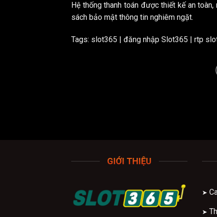
Hệ thống thanh toán được thiết kế an toàn,
sách bảo mật thông tin nghiêm ngặt.
Tags:
slot365
|
đăng nhập Slot365
|
rtp sl
GIỚI THIỆU
C
T