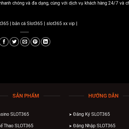
 nhanh chóng và đa dạng, cùng với dịch vụ khách hàng 24/7 và c
ot365
|
bắn cá Slot365
|
slot365 xx vip
|
SẢN PHẨM
HƯỚNG DẪN
asino SLOT365
Đăng Ký SLOT365
hể Thao SLOT365
Đăng Nhập SLOT365