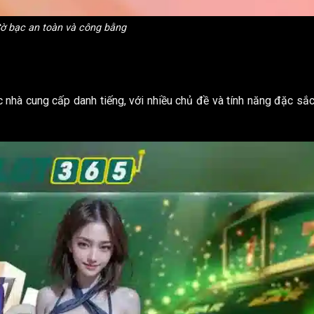
ờ bạc an toàn và công bằng
 nhà cung cấp danh tiếng, với nhiều chủ đề và tính năng đặc sắ