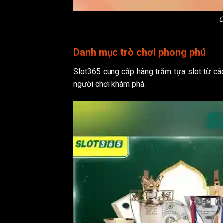
C
Danh mục trò chơi phong phú
Slot365 cung cấp hàng trăm tựa slot từ các
người chơi khám phá.