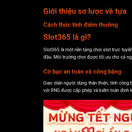
Giới thiệu sơ lược về tựa
Cách thức tính điểm thưởng
Slot365 là gì?
Slot365 là một nền tảng chơi slot trực tuyến
đầu. Môi trường chơi được tối ưu cho cả ng
Cờ bạc an toàn và công bằng
Giao diện người dùng thân thiện, tính công
với RNG được cấp phép và kiểm toán định k