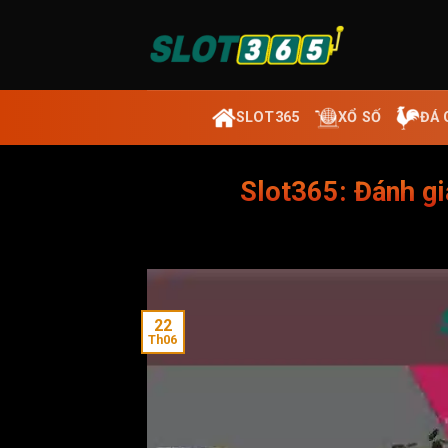
Chuyển
đến
nội
dung
SLOT365
XỔ SỐ
ĐÁ 
Slot365: Đánh gi
22
Th06