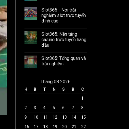
Slot365 - Nơi trải
nghiệm slot trực tuyến
đỉnh cao
Slot365: Nền tảng
casino trực tuyến hàng
đầu
Slot365: Tổng quan và
trải nghiệm
Tháng 08 2026
H
B
T
N
S
B
C
1
2
3
4
5
6
7
8
9
10
11
12
13
14
15
16
17
18
19
20
21
22