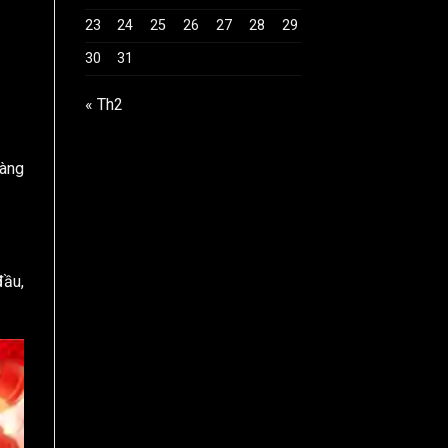
23
24
25
26
27
28
29
30
31
« Th2
hàng
đầu,