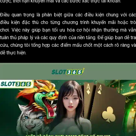
cược, thời hạn khuyến mãi và các bước xác thực tài khoản.
Điều quan trọng là phân biệt giữa các điều kiện chung với các
điều kiện đặc thù cho từng chương trình khuyến mãi hoặc trò
chơi. Việc này giúp bạn tối ưu hóa cơ hội nhận thưởng mà vẫn
tuân thủ pháp lý và các quy định của nền tảng. Để giúp bạn dễ tra
cứu, chúng tôi tổng hợp các điểm mấu chốt một cách rõ ràng và
dễ thực hiện.