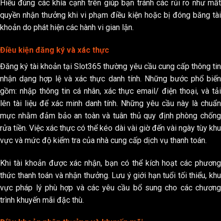
Hiểu đúng các khía cạnh trên giúp bạn tránh các rủi ro như mất
quyền nhận thưởng khi vi phạm điều kiện hoặc bị đóng băng tài
khoản do phát hiện các hành vi gian lận.
Điều kiện đăng ký và xác thực
Đăng ký tài khoản tại Slot365 thường yêu cầu cung cấp thông tin
nhận dạng hợp lệ và xác thực danh tính. Những bước phổ biến
gồm: nhập thông tin cá nhân, xác thực email/ điện thoại, và tải
lên tài liệu để xác minh danh tính. Những yêu cầu này là chuẩn
mực nhằm đảm bảo an toàn và tuân thủ quy định phòng chống
rửa tiền.
Việc xác thực có thể kéo dài vài giờ đến vài ngày tùy kh
vực và mức độ kiểm tra của nhà cung cấp dịch vụ thanh toán.
Khi tài khoản được xác nhận, bạn có thể kích hoạt các phương
thức thanh toán và nhận thưởng. Lưu ý giới hạn tuổi tối thiểu, khu
vực pháp lý phù hợp và các yêu cầu bổ sung cho các chương
trình khuyến mãi đặc thù.