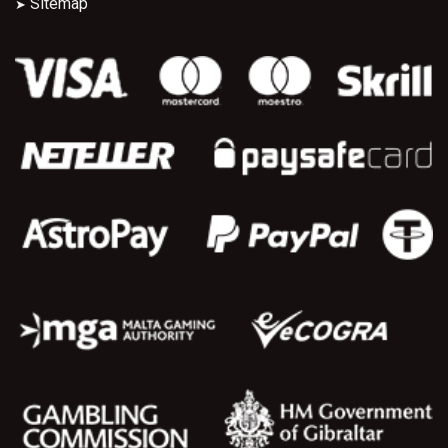
Sitemap