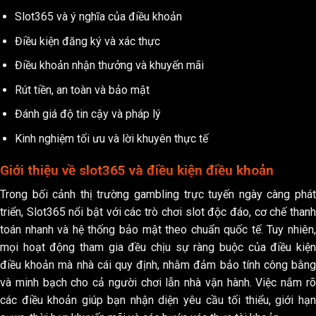
Slot365 và ý nghĩa của điều khoản
Điều kiện đăng ký và xác thực
Điều khoản nhận thưởng và khuyến mãi
Rút tiền, an toàn và bảo mật
Đánh giá độ tin cậy và pháp lý
Kinh nghiệm tối ưu và lời khuyên thực tế
Giới thiệu về slot365 và điều kiện điều khoản
Trong bối cảnh thị trường gambling trực tuyến ngày càng phát
triển, Slot365 nổi bật với các trò chơi slot độc đáo, cơ chế thanh
toán nhanh và hệ thống bảo mật theo chuẩn quốc tế. Tuy nhiên,
mọi hoạt động tham gia đều chịu sự ràng buộc của điều kiện
điều khoản mà nhà cái quy định, nhằm đảm bảo tính công bằng
và minh bạch cho cả người chơi lẫn nhà vận hành. Việc nắm rõ
các điều khoản giúp bạn nhận diện yêu cầu tối thiểu, giới hạn