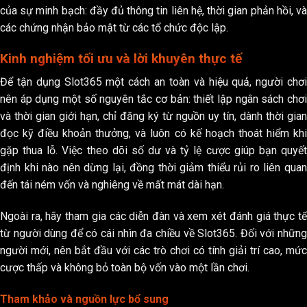
của sự minh bạch: đầy đủ thông tin liên hệ, thời gian phản hồi, và
các chứng nhận bảo mật từ các tổ chức độc lập.
Kinh nghiệm tối ưu và lời khuyên thực tế
Để tận dụng Slot365 một cách an toàn và hiệu quả, người chơi
nên áp dụng một số nguyên tắc cơ bản: thiết lập ngân sách chơi
và thời gian giới hạn, chỉ đăng ký từ nguồn uy tín, dành thời gian
đọc kỹ điều khoản thưởng, và luôn có kế hoạch thoát hiểm khi
gặp thua lỗ. Việc theo dõi số dư và tỷ lệ cược giúp bạn quyết
định khi nào nên dừng lại, đồng thời giảm thiểu rủi ro liên quan
đến tái ném vốn và nghiêng về mất mát dài hạn.
Ngoài ra, hãy tham gia các diễn đàn và xem xét đánh giá thực tế
từ người dùng để có cái nhìn đa chiều về Slot365. Đối với những
người mới, nên bắt đầu với các trò chơi có tính giải trí cao, mức
cược thấp và không bỏ toàn bộ vốn vào một lần chơi.
Tham khảo và nguồn lực bổ sung