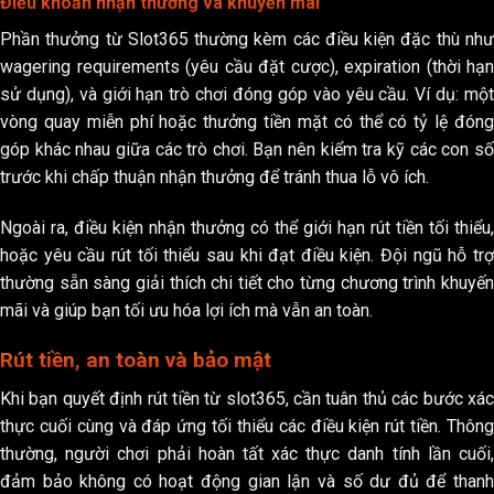
Điều khoản nhận thưởng và khuyến mãi
Phần thưởng từ Slot365 thường kèm các điều kiện đặc thù như
wagering requirements (yêu cầu đặt cược), expiration (thời hạn
sử dụng), và giới hạn trò chơi đóng góp vào yêu cầu. Ví dụ: một
vòng quay miễn phí hoặc thưởng tiền mặt có thể có tỷ lệ đóng
góp khác nhau giữa các trò chơi. Bạn nên kiểm tra kỹ các con số
trước khi chấp thuận nhận thưởng để tránh thua lỗ vô ích.
Ngoài ra, điều kiện nhận thưởng có thể giới hạn rút tiền tối thiểu,
hoặc yêu cầu rút tối thiểu sau khi đạt điều kiện. Đội ngũ hỗ trợ
thường sẵn sàng giải thích chi tiết cho từng chương trình khuyến
mãi và giúp bạn tối ưu hóa lợi ích mà vẫn an toàn.
Rút tiền, an toàn và bảo mật
Khi bạn quyết định rút tiền từ
slot365
, cần tuân thủ các bước xá
thực cuối cùng và đáp ứng tối thiểu các điều kiện rút tiền. Thông
thường, người chơi phải hoàn tất xác thực danh tính lần cuối,
đảm bảo không có hoạt động gian lận và số dư đủ để thanh