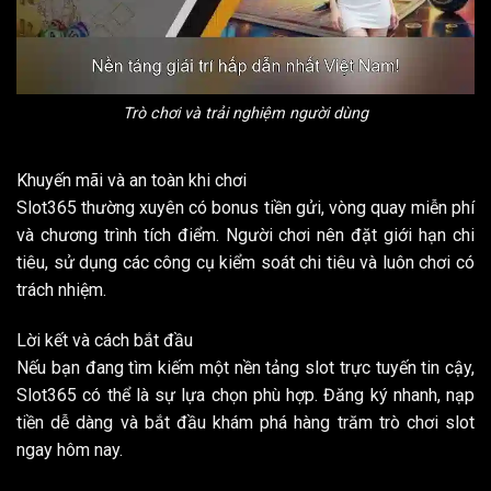
Trò chơi và trải nghiệm người dùng
Khuyến mãi và an toàn khi chơi
Slot365 thường xuyên có bonus tiền gửi, vòng quay miễn phí
và chương trình tích điểm. Người chơi nên đặt giới hạn chi
tiêu, sử dụng các công cụ kiểm soát chi tiêu và luôn chơi có
trách nhiệm.
Lời kết và cách bắt đầu
Nếu bạn đang tìm kiếm một nền tảng slot trực tuyến tin cậy,
Slot365 có thể là sự lựa chọn phù hợp. Đăng ký nhanh, nạp
tiền dễ dàng và bắt đầu khám phá hàng trăm trò chơi slot
ngay hôm nay.