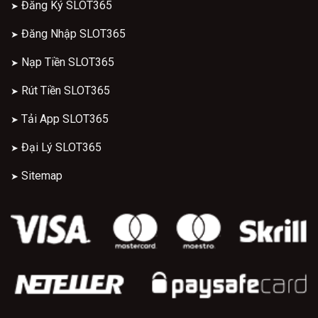
Đăng Ký SLOT365
Đăng Nhập SLOT365
Nạp Tiền SLOT365
Rút Tiền SLOT365
Tải App SLOT365
Đại Lý SLOT365
Sitemap