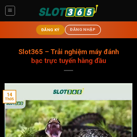
Chuyển
đến
nội
dung
ĐĂNG NHẬP
ĐĂNG KÝ
Slot365 – Trải nghiệm máy đánh
bạc trực tuyến hàng đầu
14
Th05