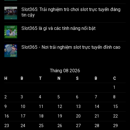
Slot365: Trải nghiệm trò chơi slot trực tuyến đáng
tin cậy
Slot365 là gì và các tính năng nổi bật
Slot365 - Nơi trải nghiệm slot trực tuyến đỉnh cao
Tháng 08 2026
H
B
T
N
S
B
C
1
2
3
4
5
6
7
8
9
10
11
12
13
14
15
16
17
18
19
20
21
22
23
24
25
26
27
28
29