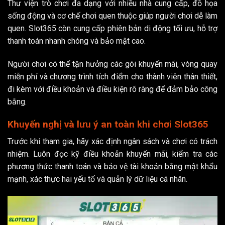
Thư viện trò chơi đa dạng với nhiều nhà cung cấp, đồ họa
sống động và cơ chế chơi quen thuộc giúp người chơi dễ làm
quen. Slot365 còn cung cấp phiên bản di động tối ưu, hỗ trợ
thanh toán nhanh chóng và bảo mật cao.
Người chơi có thể tận hưởng các gói khuyến mãi, vòng quay
miễn phí và chương trình tích điểm cho thành viên thân thiết,
đi kèm với điều khoản và điều kiện rõ ràng để đảm bảo công
bằng.
Khuyến nghị và lưu ý an toàn khi chơi Slot365
Trước khi tham gia, hãy xác định ngân sách và chơi có trách
nhiệm. Luôn đọc kỹ điều khoản khuyến mãi, kiểm tra các
phương thức thanh toán và bảo vệ tài khoản bằng mật khẩu
mạnh, xác thực hai yếu tố và quản lý dữ liệu cá nhân.